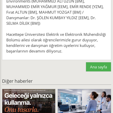
Environments (MUHAMMED ALİ UZUN [BM],
MUHAMMED EMİR YAĞMUR [EEM], EMİR RENDE [YZM],
Fırat ALTUN [BM], MAHMUT YOZGAT [BM] /
Danışmanlar: Dr. ŞÖLEN KUMBAY YILDIZ [EEM], Dr.
SELMA DİLEK [BM])
Hacettepe Üniversitesi Elektrik ve Elektronik Mühendisliği
Bölümü ailesi olarak öğrencilerimizle gurur duyuyor,
kendilerini ve danışman öğretim üyelerini kutluyor,
başarılarının devamını diliyoruz.
Ana sayfa
Diğer haberler