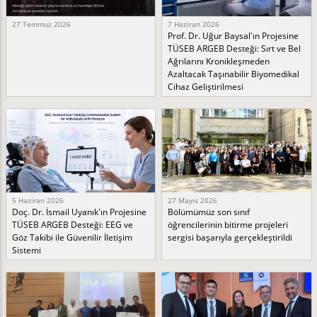
27 Temmuz 2026
7 Haziran 2026
Prof. Dr. Uğur Baysal'ın Projesine
TÜSEB ARGEB Desteği: Sırt ve Bel
Ağrılarını Kronikleşmeden
Azaltacak Taşınabilir Biyomedikal
Cihaz Geliştirilmesi
5 Haziran 2026
27 Mayıs 2026
Doç. Dr. İsmail Uyanık'ın Projesine
Bölümümüz son sınıf
TÜSEB ARGEB Desteği: EEG ve
öğrencilerinin bitirme projeleri
Göz Takibi ile Güvenilir İletişim
sergisi başarıyla gerçekleştirildi
Sistemi