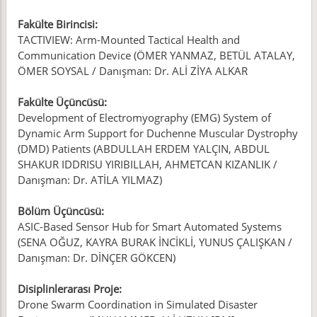
Fakülte Birincisi:
TACTIVIEW: Arm-Mounted Tactical Health and
Communication Device (ÖMER YANMAZ, BETÜL ATALAY,
ÖMER SOYSAL / Danışman: Dr. ALİ ZİYA ALKAR
Fakülte Üçüncüsü:
Development of Electromyography (EMG) System of
Dynamic Arm Support for Duchenne Muscular Dystrophy
(DMD) Patients (ABDULLAH ERDEM YALÇIN, ABDUL
SHAKUR IDDRISU YIRIBILLAH, AHMETCAN KIZANLIK /
Danışman: Dr. ATİLA YILMAZ)
Bölüm Üçüncüsü:
ASIC-Based Sensor Hub for Smart Automated Systems
(SENA OĞUZ, KAYRA BURAK İNCİKLİ, YUNUS ÇALIŞKAN /
Danışman: Dr. DİNÇER GÖKCEN)
Disiplinlerarası Proje:
Drone Swarm Coordination in Simulated Disaster