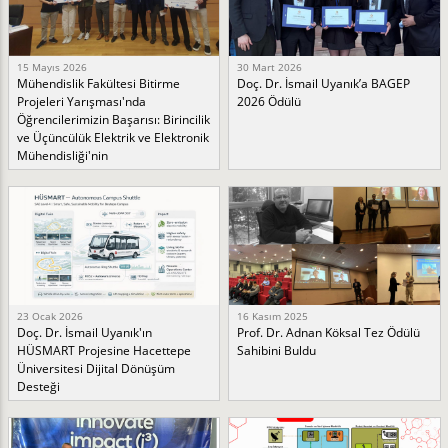
15 Mayıs 2026
30 Mart 2026
Mühendislik Fakültesi Bitirme
Doç. Dr. İsmail Uyanık’a BAGEP
Projeleri Yarışması'nda
2026 Ödülü
Öğrencilerimizin Başarısı: Birincilik
ve Üçüncülük Elektrik ve Elektronik
Mühendisliği'nin
23 Ocak 2026
16 Kasım 2025
Doç. Dr. İsmail Uyanık'ın
Prof. Dr. Adnan Köksal Tez Ödülü
HÜSMART Projesine Hacettepe
Sahibini Buldu
Üniversitesi Dijital Dönüşüm
Desteği