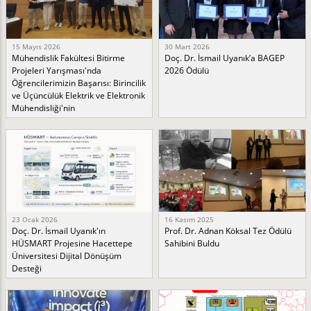
15 Mayıs 2026
30 Mart 2026
Mühendislik Fakültesi Bitirme
Doç. Dr. İsmail Uyanık’a BAGEP
Projeleri Yarışması'nda
2026 Ödülü
Öğrencilerimizin Başarısı: Birincilik
ve Üçüncülük Elektrik ve Elektronik
Mühendisliği'nin
23 Ocak 2026
16 Kasım 2025
Doç. Dr. İsmail Uyanık'ın
Prof. Dr. Adnan Köksal Tez Ödülü
HÜSMART Projesine Hacettepe
Sahibini Buldu
Üniversitesi Dijital Dönüşüm
Desteği