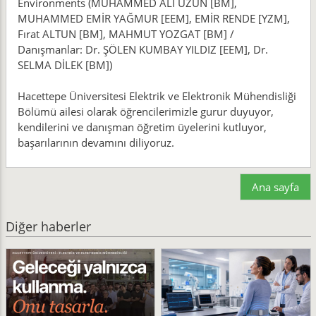
Environments (MUHAMMED ALİ UZUN [BM],
MUHAMMED EMİR YAĞMUR [EEM], EMİR RENDE [YZM],
Fırat ALTUN [BM], MAHMUT YOZGAT [BM] /
Danışmanlar: Dr. ŞÖLEN KUMBAY YILDIZ [EEM], Dr.
SELMA DİLEK [BM])
Hacettepe Üniversitesi Elektrik ve Elektronik Mühendisliği
Bölümü ailesi olarak öğrencilerimizle gurur duyuyor,
kendilerini ve danışman öğretim üyelerini kutluyor,
başarılarının devamını diliyoruz.
Ana sayfa
Diğer haberler