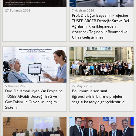
27 Temmuz 2026
7 Haziran 2026
Prof. Dr. Uğur Baysal'ın Projesine
TÜSEB ARGEB Desteği: Sırt ve Bel
Ağrılarını Kronikleşmeden
Azaltacak Taşınabilir Biyomedikal
Cihaz Geliştirilmesi
5 Haziran 2026
27 Mayıs 2026
Doç. Dr. İsmail Uyanık'ın Projesine
Bölümümüz son sınıf
TÜSEB ARGEB Desteği: EEG ve
öğrencilerinin bitirme projeleri
Göz Takibi ile Güvenilir İletişim
sergisi başarıyla gerçekleştirildi
Sistemi