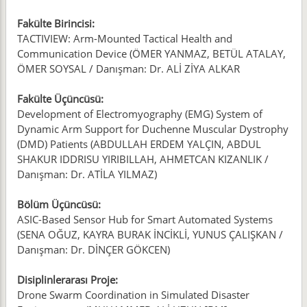
Fakülte Birincisi:
TACTIVIEW: Arm-Mounted Tactical Health and
Communication Device (ÖMER YANMAZ, BETÜL ATALAY,
ÖMER SOYSAL / Danışman: Dr. ALİ ZİYA ALKAR
Fakülte Üçüncüsü:
Development of Electromyography (EMG) System of
Dynamic Arm Support for Duchenne Muscular Dystrophy
(DMD) Patients (ABDULLAH ERDEM YALÇIN, ABDUL
SHAKUR IDDRISU YIRIBILLAH, AHMETCAN KIZANLIK /
Danışman: Dr. ATİLA YILMAZ)
Bölüm Üçüncüsü:
ASIC-Based Sensor Hub for Smart Automated Systems
(SENA OĞUZ, KAYRA BURAK İNCİKLİ, YUNUS ÇALIŞKAN /
Danışman: Dr. DİNÇER GÖKCEN)
Disiplinlerarası Proje:
Drone Swarm Coordination in Simulated Disaster