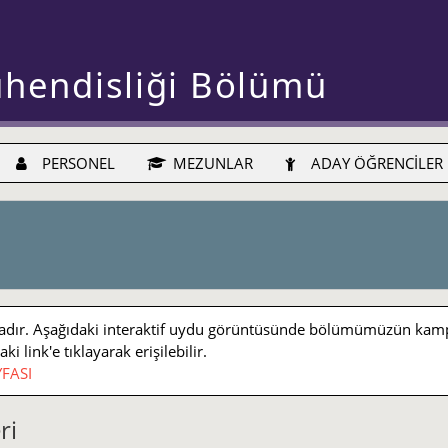
ühendisliği Bölümü
PERSONEL
MEZUNLAR
ADAY ÖĞRENCİLER
r. Aşağıdaki interaktif uydu görüntüsünde bölümümüzün kampüs iç
 link'e tıklayarak erişilebilir.
FASI
ri