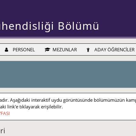
ühendisliği Bölümü
PERSONEL
MEZUNLAR
ADAY ÖĞRENCİLER
r. Aşağıdaki interaktif uydu görüntüsünde bölümümüzün kampüs iç
 link'e tıklayarak erişilebilir.
FASI
ri