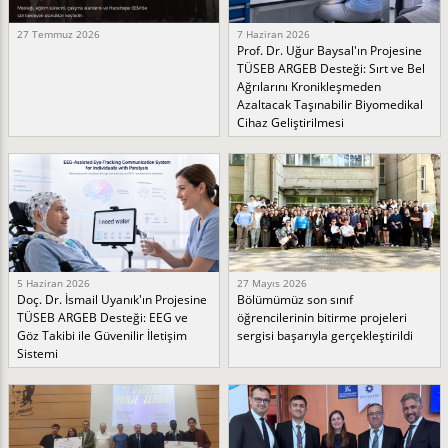
27 Temmuz 2026
7 Haziran 2026
Prof. Dr. Uğur Baysal'ın Projesine
TÜSEB ARGEB Desteği: Sırt ve Bel
Ağrılarını Kronikleşmeden
Azaltacak Taşınabilir Biyomedikal
Cihaz Geliştirilmesi
5 Haziran 2026
27 Mayıs 2026
Doç. Dr. İsmail Uyanık'ın Projesine
Bölümümüz son sınıf
TÜSEB ARGEB Desteği: EEG ve
öğrencilerinin bitirme projeleri
Göz Takibi ile Güvenilir İletişim
sergisi başarıyla gerçekleştirildi
Sistemi