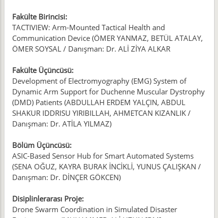
Fakülte Birincisi:
TACTIVIEW: Arm-Mounted Tactical Health and
Communication Device (ÖMER YANMAZ, BETÜL ATALAY,
ÖMER SOYSAL / Danışman: Dr. ALİ ZİYA ALKAR
Fakülte Üçüncüsü:
Development of Electromyography (EMG) System of
Dynamic Arm Support for Duchenne Muscular Dystrophy
(DMD) Patients (ABDULLAH ERDEM YALÇIN, ABDUL
SHAKUR IDDRISU YIRIBILLAH, AHMETCAN KIZANLIK /
Danışman: Dr. ATİLA YILMAZ)
Bölüm Üçüncüsü:
ASIC-Based Sensor Hub for Smart Automated Systems
(SENA OĞUZ, KAYRA BURAK İNCİKLİ, YUNUS ÇALIŞKAN /
Danışman: Dr. DİNÇER GÖKCEN)
Disiplinlerarası Proje:
Drone Swarm Coordination in Simulated Disaster