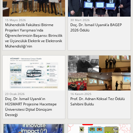
15 Mayıs 2026
30 Mart 2026
Mühendislik Fakültesi Bitirme
Doç. Dr. İsmail Uyanık’a BAGEP
Projeleri Yarışması'nda
2026 Ödülü
Öğrencilerimizin Başarısı: Birincilik
ve Üçüncülük Elektrik ve Elektronik
Mühendisliği'nin
23 Ocak 2026
16 Kasım 2025
Doç. Dr. İsmail Uyanık'ın
Prof. Dr. Adnan Köksal Tez Ödülü
HÜSMART Projesine Hacettepe
Sahibini Buldu
Üniversitesi Dijital Dönüşüm
Desteği