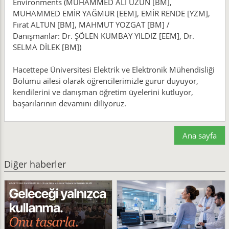
Environments (MUHAMMED ALİ UZUN [BM],
MUHAMMED EMİR YAĞMUR [EEM], EMİR RENDE [YZM],
Fırat ALTUN [BM], MAHMUT YOZGAT [BM] /
Danışmanlar: Dr. ŞÖLEN KUMBAY YILDIZ [EEM], Dr.
SELMA DİLEK [BM])
Hacettepe Üniversitesi Elektrik ve Elektronik Mühendisliği
Bölümü ailesi olarak öğrencilerimizle gurur duyuyor,
kendilerini ve danışman öğretim üyelerini kutluyor,
başarılarının devamını diliyoruz.
Ana sayfa
Diğer haberler