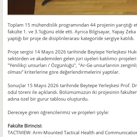
Toplam 15 mühendislik programından 44 projenin yarıştığı et
fakülte 1. ve 3.'lüğünü elde etti. Ayrıca Bilgisayar, Yapay Zek
yaptığı bir proje de disiplinlerarası kategoride sergiye katıldı.
Proje sergisi 14 Mayıs 2026 tarihinde Beytepe Yerleşkesi Huku
sektörden ve akademiden gelen jüri üyeleri katılımcı projeleri 
"Yenilikçi unsurları / Özgünlüğü", "Ar-Ge unsurlarının zenginliği 
olması” kriterlerine göre değerlendirmelerini yaptılar.
Sonuçlar 15 Mayıs 2026 tarihinde Beytepe Yerleşkesi Prof. D
ödül töreni ile açıklandı. Bölümümüzün iki projesinin fakülte
adına özel bir gurur tablosu oluşturdu.
Dereceye giren öğrencilerimiz ve projeleri şöyle:
Fakülte Birincisi:
TACTIVIEW: Arm-Mounted Tactical Health and Communicat