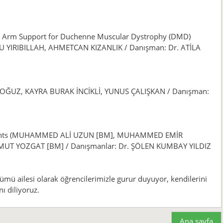
 Arm Support for Duchenne Muscular Dystrophy (DMD)
 YIRIBILLAH, AHMETCAN KIZANLIK / Danışman: Dr. ATİLA
A OĞUZ, KAYRA BURAK İNCİKLİ, YUNUS ÇALIŞKAN / Danışman:
onments (MUHAMMED ALİ UZUN [BM], MUHAMMED EMİR
MUT YOZGAT [BM] / Danışmanlar: Dr. ŞÖLEN KUMBAY YILDIZ
ümü ailesi olarak öğrencilerimizle gurur duyuyor, kendilerini
ı diliyoruz.
Ana sayfa