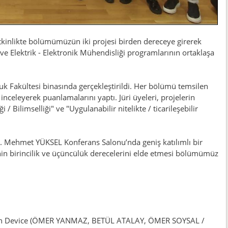
kinlikte bölümümüzün iki projesi birden dereceye girerek
a ve Elektrik - Elektronik Mühendisliği programlarının ortaklaşa
k Fakültesi binasında gerçekleştirildi. Her bölümü temsilen
inceleyerek puanlamalarını yaptı. Jüri üyeleri, projelerin
/ Bilimselliği" ve "Uygulanabilir nitelikte / ticarileşebilir
r. Mehmet YÜKSEL Konferans Salonu’nda geniş katılımlı bir
nin birincilik ve üçüncülük derecelerini elde etmesi bölümümüz
ion Device (ÖMER YANMAZ, BETÜL ATALAY, ÖMER SOYSAL /