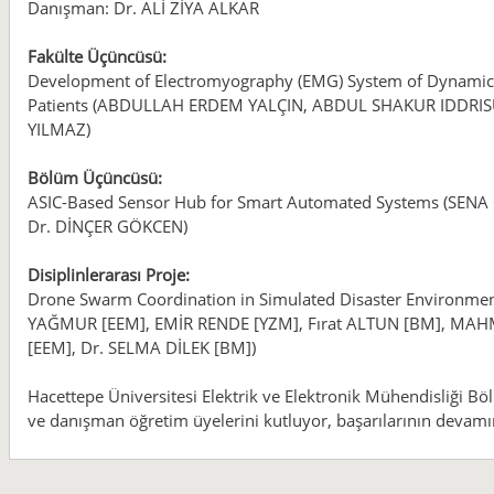
Danışman: Dr. ALİ ZİYA ALKAR
Fakülte Üçüncüsü:
Development of Electromyography (EMG) System of Dynamic
Patients (ABDULLAH ERDEM YALÇIN, ABDUL SHAKUR IDDRISU
YILMAZ)
Bölüm Üçüncüsü:
ASIC-Based Sensor Hub for Smart Automated Systems (SEN
Dr. DİNÇER GÖKCEN)
Disiplinlerarası Proje:
Drone Swarm Coordination in Simulated Disaster Envir
YAĞMUR [EEM], EMİR RENDE [YZM], Fırat ALTUN [BM], MAH
[EEM], Dr. SELMA DİLEK [BM])
Hacettepe Üniversitesi Elektrik ve Elektronik Mühendisliği Böl
ve danışman öğretim üyelerini kutluyor, başarılarının devamın