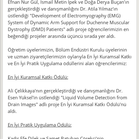
Efnan Nur Gül, İsmail Metin İpek ve Doğa Derya Buçan'ın
gerçekleştirdiği ve danışmanlığını Dr. Atila Yılmaz'ın
üstlendiği "Development of Electromyography (EMG)
System of Dynamic Arm Support for Duchenne Muscular
Dystrophy (DMD) Patients" adlı proje öğrencilerimizin en
beğendiği projeler arasında üçüncü sırada yer aldı.
Öğretim üyelerimizin, Bölüm Endüstri Kurulu üyelerinin
ve uzman ziyaretçilerimizin oylarıyla En İyi Kuramsal Katkı
ve En İyi Pratik Uygulama ödüllerini alan öğrencilerimiz:
En İyi Kuramsal Katkı Ödülü:
Ali Çelikkaya'nın gerçekleştirdiği ve danışmanlığını Dr.
Esen Yüksel'in üstlendiği "Liquid Volume Detection from
Drain Images" adlı proje En İyi Kuramsal Katkı Ödülü'nü
aldı.
En İyi Pratik Uygulama Ödülü:
Kadir Efe Dilek ve Samet Batuhan Çörekçi'nin