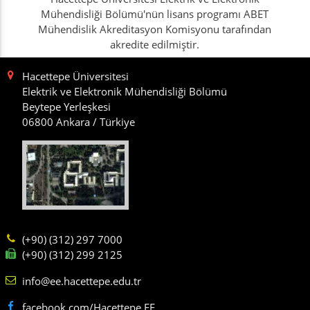
Mühendisliği Bölümü'nün lisans programı ABET
Mühendislik Akreditasyon Komisyonu tarafından
akredite edilmiştir.
Hacettepe Üniversitesi
Elektrik ve Elektronik Mühendisliği Bölümü
Beytepe Yerleşkesi
06800 Ankara / Türkiye
(+90) (312) 297 7000
(+90) (312) 299 2125
info@ee.hacettepe.edu.tr
facebook.com/Hacettepe.EE