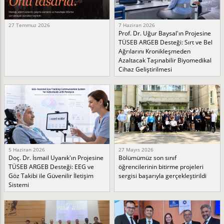
27 Temmuz 2026
7 Haziran 2026
Prof. Dr. Uğur Baysal'ın Projesine
TÜSEB ARGEB Desteği: Sırt ve Bel
Ağrılarını Kronikleşmeden
Azaltacak Taşınabilir Biyomedikal
Cihaz Geliştirilmesi
5 Haziran 2026
27 Mayıs 2026
Doç. Dr. İsmail Uyanık'ın Projesine
Bölümümüz son sınıf
TÜSEB ARGEB Desteği: EEG ve
öğrencilerinin bitirme projeleri
Göz Takibi ile Güvenilir İletişim
sergisi başarıyla gerçekleştirildi
Sistemi