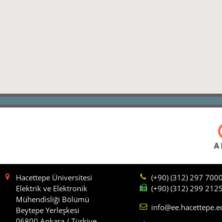
Hacettepe Üniversitesi
(+90) (312) 297 700
Elektrik ve Elektronik
(+90) (312) 299 212
Mühendisliği Bölümü
info@ee.hacettepe.e
Beytepe Yerleşkesi
06800 Ankara / Türkiye