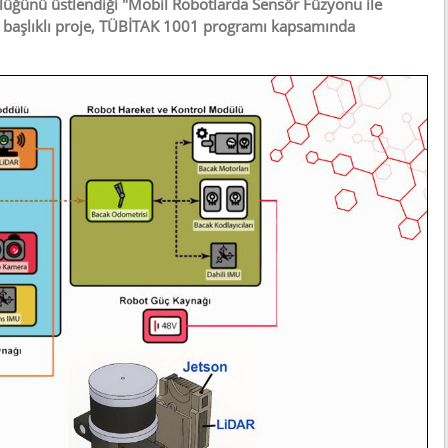
lüğünü üstlendiği "Mobil Robotlarda Sensör Füzyonu ile
" başlıklı proje, TÜBİTAK 1001 programı kapsamında