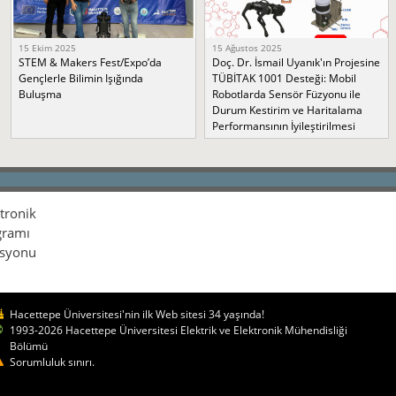
15 Ekim 2025
15 Ağustos 2025
STEM & Makers Fest/Expo’da
Doç. Dr. İsmail Uyanık'ın Projesine
Gençlerle Bilimin Işığında
TÜBİTAK 1001 Desteği: Mobil
Buluşma
Robotlarda Sensör Füzyonu ile
Durum Kestirim ve Haritalama
Performansının İyileştirilmesi
ktronik
gramı
isyonu
Hacettepe Üniversitesi'nin ilk Web sitesi 34 yaşında!
1993-2026 Hacettepe Üniversitesi Elektrik ve Elektronik Mühendisliği
Bölümü
Sorumluluk sınırı.