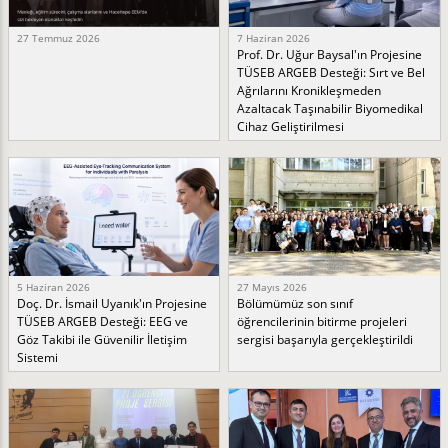
27 Temmuz 2026
7 Haziran 2026
Prof. Dr. Uğur Baysal'ın Projesine
TÜSEB ARGEB Desteği: Sırt ve Bel
Ağrılarını Kronikleşmeden
Azaltacak Taşınabilir Biyomedikal
Cihaz Geliştirilmesi
5 Haziran 2026
27 Mayıs 2026
Doç. Dr. İsmail Uyanık'ın Projesine
Bölümümüz son sınıf
TÜSEB ARGEB Desteği: EEG ve
öğrencilerinin bitirme projeleri
Göz Takibi ile Güvenilir İletişim
sergisi başarıyla gerçekleştirildi
Sistemi