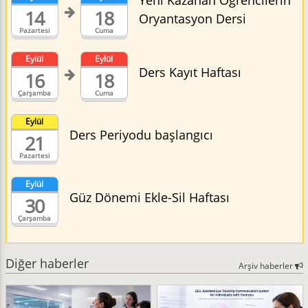
Yeni Kazanan Öğrencilerin
14
18
Oryantasyon Dersi
Pazartesi
Cuma
Eylül
Eylül
Ders Kayıt Haftası
16
18
Çarşamba
Cuma
Eylül
Ders Periyodu başlangıcı
21
Pazartesi
Eylül
Güz Dönemi Ekle-Sil Haftası
30
Çarşamba
Diğer haberler
Arşiv haberler