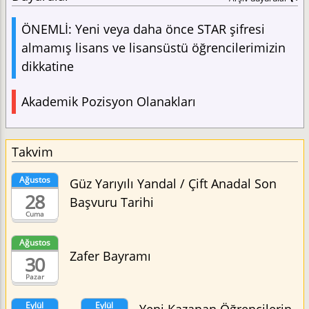
ÖNEMLİ: Yeni veya daha önce STAR şifresi
almamış lisans ve lisansüstü öğrencilerimizin
dikkatine
Akademik Pozisyon Olanakları
Takvim
Ağustos
Güz Yarıyılı Yandal / Çift Anadal Son
28
Başvuru Tarihi
Cuma
Ağustos
Zafer Bayramı
30
Pazar
Eylül
Eylül