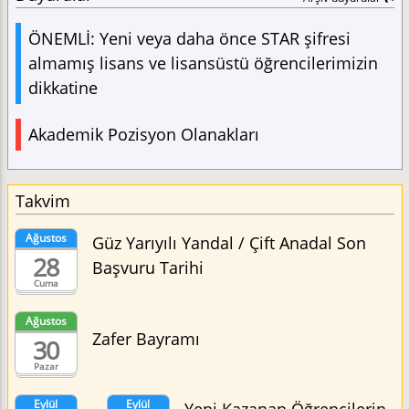
ÖNEMLİ: Yeni veya daha önce STAR şifresi
almamış lisans ve lisansüstü öğrencilerimizin
dikkatine
Akademik Pozisyon Olanakları
Takvim
Ağustos
Güz Yarıyılı Yandal / Çift Anadal Son
28
Başvuru Tarihi
Cuma
Ağustos
Zafer Bayramı
30
Pazar
Eylül
Eylül