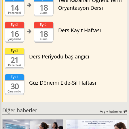
Yeni Kazanan Öğrencilerin
14
18
Oryantasyon Dersi
Pazartesi
Cuma
Eylül
Eylül
Ders Kayıt Haftası
16
18
Çarşamba
Cuma
Eylül
Ders Periyodu başlangıcı
21
Pazartesi
Eylül
Güz Dönemi Ekle-Sil Haftası
30
Çarşamba
Diğer haberler
Arşiv haberler