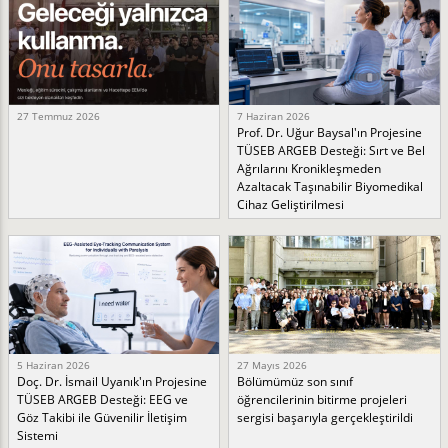
27 Temmuz 2026
7 Haziran 2026
Prof. Dr. Uğur Baysal'ın Projesine
TÜSEB ARGEB Desteği: Sırt ve Bel
Ağrılarını Kronikleşmeden
Azaltacak Taşınabilir Biyomedikal
Cihaz Geliştirilmesi
5 Haziran 2026
27 Mayıs 2026
Doç. Dr. İsmail Uyanık'ın Projesine
Bölümümüz son sınıf
TÜSEB ARGEB Desteği: EEG ve
öğrencilerinin bitirme projeleri
Göz Takibi ile Güvenilir İletişim
sergisi başarıyla gerçekleştirildi
Sistemi