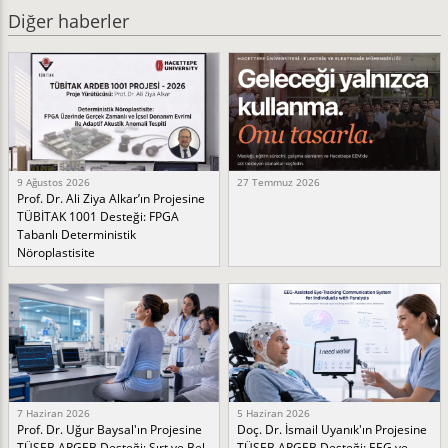
Diğer haberler
9 Ağustos 2026
27 Temmuz 2026
Prof. Dr. Ali Ziya Alkar’ın Projesine
TÜBİTAK 1001 Desteği: FPGA
Tabanlı Deterministik
Nöroplastisite
7 Haziran 2026
5 Haziran 2026
Prof. Dr. Uğur Baysal'ın Projesine
Doç. Dr. İsmail Uyanık'ın Projesine
TÜSEB ARGEB Desteği: Sırt ve Bel
TÜSEB ARGEB Desteği: EEG ve