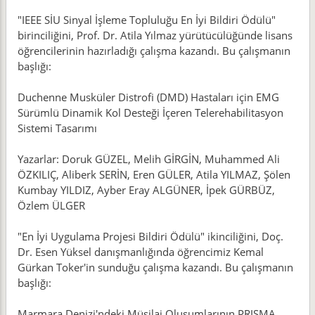
"IEEE SİU Sinyal İşleme Topluluğu En İyi Bildiri Ödülü"
birinciliğini, Prof. Dr. Atila Yılmaz yürütücülüğünde lisans
öğrencilerinin hazırladığı çalışma kazandı. Bu çalışmanın
başlığı:
Duchenne Musküler Distrofi (DMD) Hastaları için EMG
Sürümlü Dinamik Kol Desteği İçeren Telerehabilitasyon
Sistemi Tasarımı
Yazarlar: Doruk GÜZEL, Melih GİRGİN, Muhammed Ali
ÖZKILIÇ, Aliberk SERİN, Eren GÜLER, Atila YILMAZ, Şölen
Kumbay YILDIZ, Ayber Eray ALGÜNER, İpek GÜRBÜZ,
Özlem ÜLGER
"En İyi Uygulama Projesi Bildiri Ödülü" ikinciliğini, Doç.
Dr. Esen Yüksel danışmanlığında öğrencimiz Kemal
Gürkan Toker'in sunduğu çalışma kazandı. Bu çalışmanın
başlığı:
Marmara Denizi'ndeki Müsilaj Oluşumlarının PRISMA