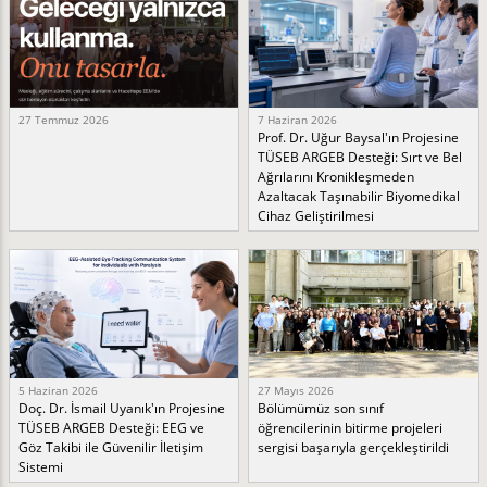
27 Temmuz 2026
7 Haziran 2026
Prof. Dr. Uğur Baysal'ın Projesine
TÜSEB ARGEB Desteği: Sırt ve Bel
Ağrılarını Kronikleşmeden
Azaltacak Taşınabilir Biyomedikal
Cihaz Geliştirilmesi
5 Haziran 2026
27 Mayıs 2026
Doç. Dr. İsmail Uyanık'ın Projesine
Bölümümüz son sınıf
TÜSEB ARGEB Desteği: EEG ve
öğrencilerinin bitirme projeleri
Göz Takibi ile Güvenilir İletişim
sergisi başarıyla gerçekleştirildi
Sistemi