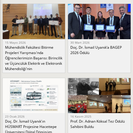
15 Mayıs 2026
30 Mart 2026
Mühendislik Fakültesi Bitirme
Doç. Dr. İsmail Uyanık’a BAGEP
Projeleri Yarışması'nda
2026 Ödülü
Öğrencilerimizin Başarısı: Birincilik
ve Üçüncülük Elektrik ve Elektronik
Mühendisliği'nin
23 Ocak 2026
16 Kasım 2025
Doç. Dr. İsmail Uyanık'ın
Prof. Dr. Adnan Köksal Tez Ödülü
HÜSMART Projesine Hacettepe
Sahibini Buldu
Üniversitesi Dijital Dönüşüm