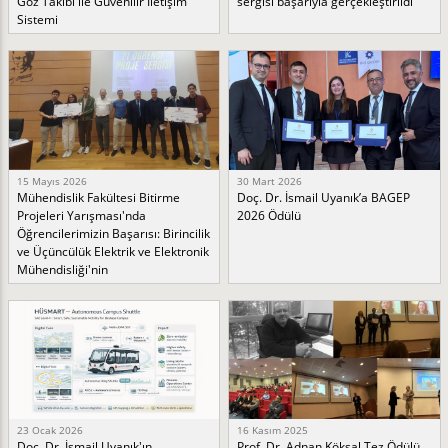
Göz Takibi ile Güvenilir İletişim
sergisi başarıyla gerçekleştirildi
Sistemi
15 Mayıs 2026
30 Mart 2026
Mühendislik Fakültesi Bitirme
Doç. Dr. İsmail Uyanık’a BAGEP
Projeleri Yarışması'nda
2026 Ödülü
Öğrencilerimizin Başarısı: Birincilik
ve Üçüncülük Elektrik ve Elektronik
Mühendisliği'nin
23 Ocak 2026
16 Kasım 2025
Doç. Dr. İsmail Uyanık'ın
Prof. Dr. Adnan Köksal Tez Ödülü