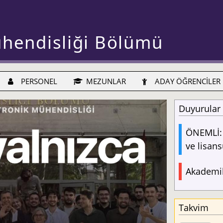
ühendisliği Bölümü
PERSONEL
MEZUNLAR
ADAY ÖĞRENCİLER
Duyurular
ÖNEMLİ: 
ve lisans
Akademik
Takvim