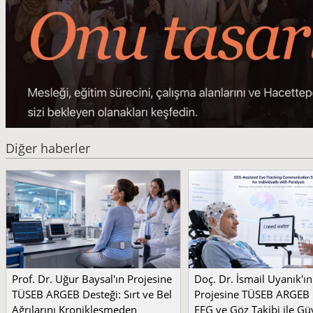
Diğer haberler
Prof. Dr. Uğur Baysal'ın Projesine
Doç. Dr. İsmail Uyanık'ın
TÜSEB ARGEB Desteği: Sırt ve Bel
Projesine TÜSEB ARGEB 
Ağrılarını Kronikleşmeden
EEG ve Göz Takibi ile Güv