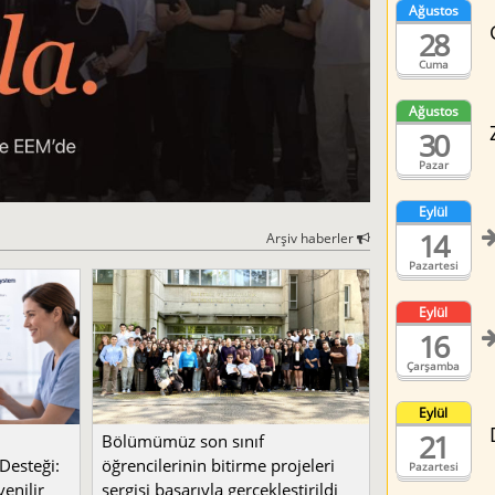
Ağustos
28
Cuma
Ağustos
30
Pazar
Eylül
14
Arşiv haberler
Pazartesi
Eylül
16
Çarşamba
Eylül
21
Bölümümüz son sınıf
Desteği:
öğrencilerinin bitirme projeleri
Pazartesi
enilir
sergisi başarıyla gerçekleştirildi