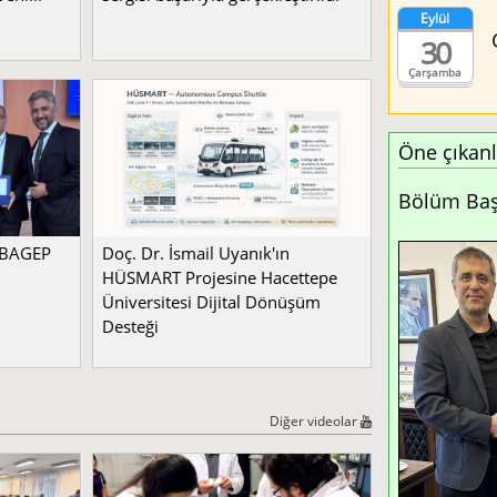
Eylül
30
Çarşamba
Öne çıkanl
Bölüm Başk
a BAGEP
Doç. Dr. İsmail Uyanık'ın
HÜSMART Projesine Hacettepe
Üniversitesi Dijital Dönüşüm
Desteği
Diğer videolar