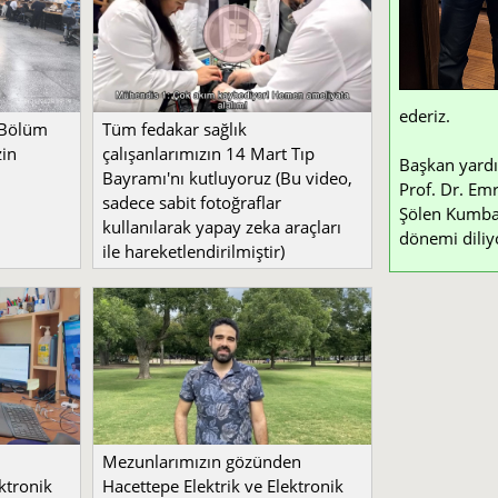
ederiz.
 Bölüm
Tüm fedakar sağlık
zin
çalışanlarımızın 14 Mart Tıp
Başkan yardı
Bayramı'nı kutluyoruz (Bu video,
Prof. Dr. Emr
sadece sabit fotoğraflar
Şölen Kumbay 
kullanılarak yapay zeka araçları
dönemi diliy
ile hareketlendirilmiştir)
Mezunlarımızın gözünden
ktronik
Hacettepe Elektrik ve Elektronik