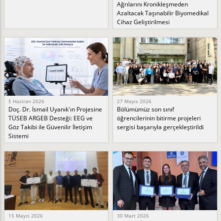
Ağrılarını Kronikleşmeden
Azaltacak Taşınabilir Biyomedikal
Cihaz Geliştirilmesi
5 Haziran 2026
27 Mayıs 2026
Doç. Dr. İsmail Uyanık'ın Projesine
Bölümümüz son sınıf
TÜSEB ARGEB Desteği: EEG ve
öğrencilerinin bitirme projeleri
Göz Takibi ile Güvenilir İletişim
sergisi başarıyla gerçekleştirildi
Sistemi
15 Mayıs 2026
30 Mart 2026