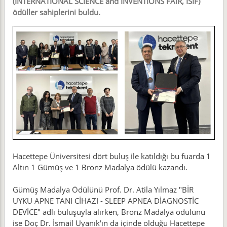
(INTERNATIONAL SCIENCE and INVENTIONS FAIR, ISIF)
ödüller sahiplerini buldu.
Hacettepe Üniversitesi dört buluş ile katıldığı bu fuarda 1
Altın 1 Gümüş ve 1 Bronz Madalya ödülü kazandı.
Gümüş Madalya Ödülünü Prof. Dr. Atila Yılmaz "BİR
UYKU APNE TANI CİHAZI - SLEEP APNEA DİAGNOSTİC
DEVİCE" adlı buluşuyla alırken, Bronz Madalya ödülünü
ise Doç Dr. İsmail Uyanık'ın da içinde olduğu Hacettepe