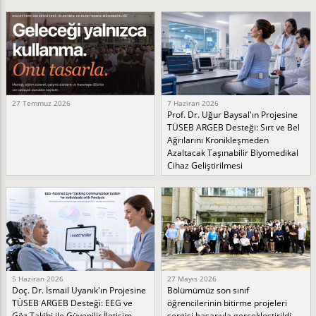
27 Temmuz 2026
7 Haziran 2026
Prof. Dr. Uğur Baysal'ın Projesine
TÜSEB ARGEB Desteği: Sırt ve Bel
Ağrılarını Kronikleşmeden
Azaltacak Taşınabilir Biyomedikal
Cihaz Geliştirilmesi
5 Haziran 2026
27 Mayıs 2026
Doç. Dr. İsmail Uyanık'ın Projesine
Bölümümüz son sınıf
TÜSEB ARGEB Desteği: EEG ve
öğrencilerinin bitirme projeleri
Göz Takibi ile Güvenilir İletişim
sergisi başarıyla gerçekleştirildi