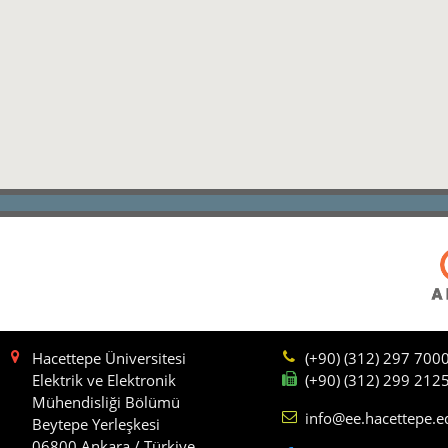
Hacettepe Üniversitesi
(+90) (312) 297 700
Elektrik ve Elektronik
(+90) (312) 299 212
Mühendisliği Bölümü
info@ee.hacettepe.e
Beytepe Yerleşkesi
06800 Ankara / Türkiye