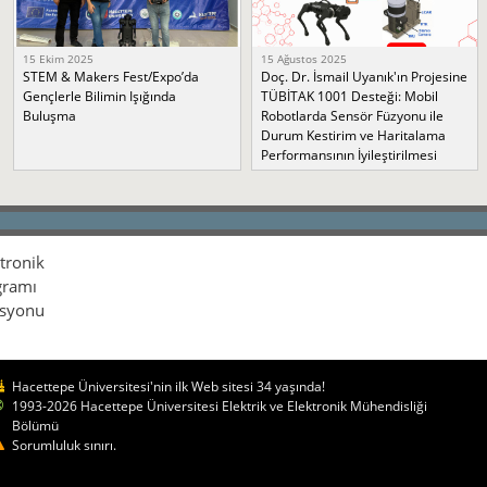
15 Ekim 2025
15 Ağustos 2025
STEM & Makers Fest/Expo’da
Doç. Dr. İsmail Uyanık'ın Projesine
Gençlerle Bilimin Işığında
TÜBİTAK 1001 Desteği: Mobil
Buluşma
Robotlarda Sensör Füzyonu ile
Durum Kestirim ve Haritalama
Performansının İyileştirilmesi
ktronik
gramı
isyonu
Hacettepe Üniversitesi'nin ilk Web sitesi 34 yaşında!
1993-2026 Hacettepe Üniversitesi Elektrik ve Elektronik Mühendisliği
Bölümü
Sorumluluk sınırı.