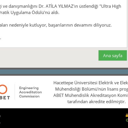
 danışmanlığını Dr. ATİLA YILMAZ'ın üstlendiği "Ultra High
Pratik Uygulama Ödülü'nü aldı.
aları nedeniyle kutluyor, başarılarının devamını diliyoruz.
.
Ana sayfa
Hacettepe Üniversitesi Elektrik ve Ele
Mühendisliği Bölümü'nün lisans pro
ABET Mühendislik Akreditasyon Kom
tarafından akredite edilmiştir.
0
5