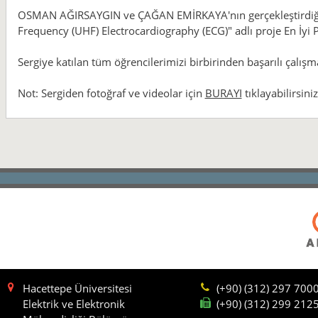
OSMAN AĞIRSAYGIN ve ÇAĞAN EMİRKAYA'nın gerçekleştirdiği ve
Frequency (UHF) Electrocardiography (ECG)" adlı proje En İyi 
Sergiye katılan tüm öğrencilerimizi birbirinden başarılı çalışm
Not: Sergiden fotoğraf ve videolar için
BURAYI
tıklayabilirsiniz
Hacettepe Üniversitesi
(+90) (312) 297 700
Elektrik ve Elektronik
(+90) (312) 299 212