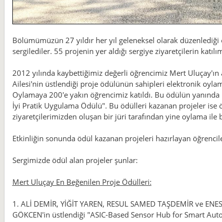
Bölümümüzün 27 yıldır her yıl geleneksel olarak düzenlediği et
sergilediler. 55 projenin yer aldığı sergiye ziyaretçilerin katı
2012 yılında kaybettiğimiz değerli öğrencimiz Mert Uluçay'ın
Ailesi'nin üstlendiği proje ödülünün sahipleri elektronik oylama
Oylamaya 200'e yakın öğrencimiz katıldı. Bu ödülün yanında i
İyi Pratik Uygulama Ödülü". Bu ödülleri kazanan projeler ise 
ziyaretçilerimizden oluşan bir jüri tarafından yine oylama ile b
Etkinliğin sonunda ödül kazanan projeleri hazırlayan öğrencile
Sergimizde ödül alan projeler şunlar:
Mert Uluçay En Beğenilen Proje Ödülleri:
1. ALİ DEMİR, YİĞİT YAREN, RESUL SAMED TAŞDEMİR ve ENES 
GÖKCEN'in üstlendiği "ASIC-Based Sensor Hub for Smart Autom