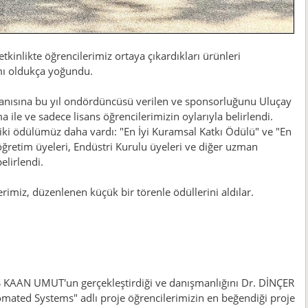
kinlikte öğrencilerimiz ortaya çıkardıkları ürünleri
lımı oldukça yoğundu.
 anısına bu yıl ondördüncüsü verilen ve sponsorluğunu Uluçay
 ile ve sadece lisans öğrencilerimizin oylarıyla belirlendi.
ki ödülümüz daha vardı: "En İyi Kuramsal Katkı Ödülü" ve "En
öğretim üyeleri, Endüstri Kurulu üyeleri ve diğer uzman
elirlendi.
rimiz, düzenlenen küçük bir törenle ödüllerini aldılar.
KAAN UMUT'un gerçekleştirdiği ve danışmanlığını Dr. DİNÇER
ated Systems" adlı proje öğrencilerimizin en beğendiği proje