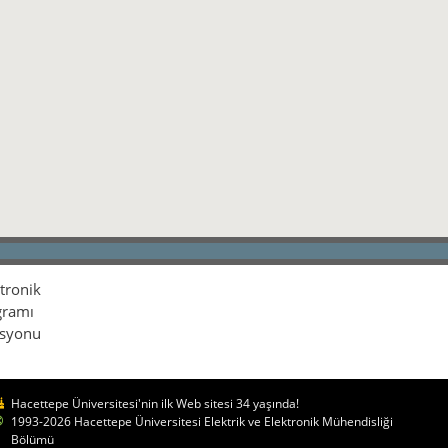
ktronik
gramı
isyonu
Hacettepe Üniversitesi'nin ilk Web sitesi 34 yaşında!
1993-2026 Hacettepe Üniversitesi Elektrik ve Elektronik Mühendisliği
Bölümü