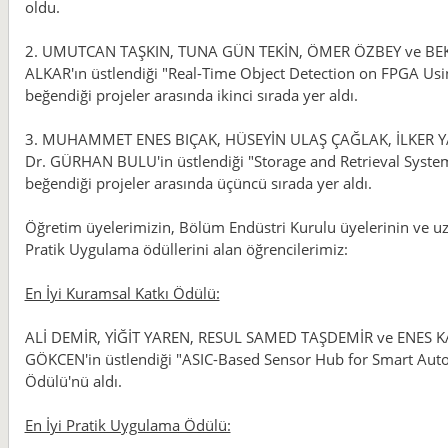
oldu.
2. UMUTCAN TAŞKIN, TUNA GÜN TEKİN, ÖMER ÖZBEY ve BEKİR Y
ALKAR'ın üstlendiği "Real-Time Object Detection on FPGA Using
beğendiği projeler arasında ikinci sırada yer aldı.
3. MUHAMMET ENES BIÇAK, HÜSEYİN ULAŞ ÇAĞLAK, İLKER YAĞC
Dr. GÜRHAN BULU'in üstlendiği "Storage and Retrieval System
beğendiği projeler arasında üçüncü sırada yer aldı.
Öğretim üyelerimizin, Bölüm Endüstri Kurulu üyelerinin ve uzm
Pratik Uygulama ödüllerini alan öğrencilerimiz:
En İyi Kuramsal Katkı Ödülü:
ALİ DEMİR, YİĞİT YAREN, RESUL SAMED TAŞDEMİR ve ENES KAA
GÖKCEN'in üstlendiği "ASIC-Based Sensor Hub for Smart Auto
Ödülü'nü aldı.
En İyi Pratik Uygulama Ödülü: