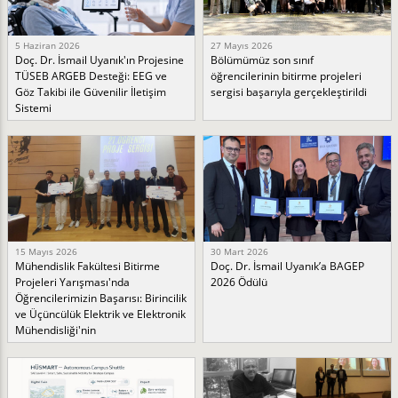
5 Haziran 2026
27 Mayıs 2026
Doç. Dr. İsmail Uyanık'ın Projesine
Bölümümüz son sınıf
TÜSEB ARGEB Desteği: EEG ve
öğrencilerinin bitirme projeleri
Göz Takibi ile Güvenilir İletişim
sergisi başarıyla gerçekleştirildi
Sistemi
15 Mayıs 2026
30 Mart 2026
Mühendislik Fakültesi Bitirme
Doç. Dr. İsmail Uyanık’a BAGEP
Projeleri Yarışması'nda
2026 Ödülü
Öğrencilerimizin Başarısı: Birincilik
ve Üçüncülük Elektrik ve Elektronik
Mühendisliği'nin