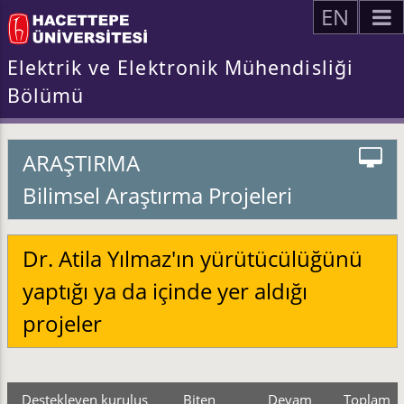
EN
Elektrik ve Elektronik Mühendisliği
Bölümü
ARAŞTIRMA
Bilimsel Araştırma Projeleri
Dr. Atila Yılmaz'ın yürütücülüğünü
yaptığı ya da içinde yer aldığı
projeler
Destekleyen kuruluş
Biten
Devam
Toplam