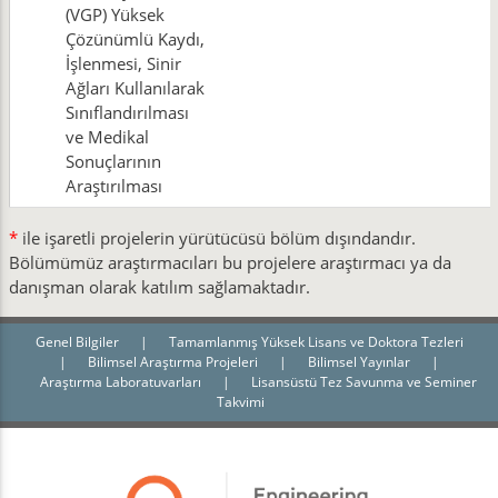
(VGP) Yüksek
Çözünümlü Kaydı,
İşlenmesi, Sinir
Ağları Kullanılarak
Sınıflandırılması
ve Medikal
Sonuçlarının
Araştırılması
*
ile işaretli projelerin yürütücüsü bölüm dışındandır.
Bölümümüz araştırmacıları bu projelere araştırmacı ya da
danışman olarak katılım sağlamaktadır.
Genel Bilgiler
|
Tamamlanmış Yüksek Lisans ve Doktora Tezleri
|
Bilimsel Araştırma Projeleri
|
Bilimsel Yayınlar
|
Araştırma Laboratuvarları
|
Lisansüstü Tez Savunma ve Seminer
Takvimi