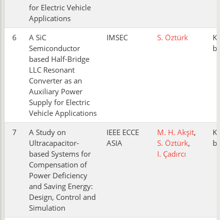
for Electric Vehicle
Applications
6
A SiC
IMSEC
S. Öztürk
K
Semiconductor
bi
based Half-Bridge
LLC Resonant
Converter as an
Auxiliary Power
Supply for Electric
Vehicle Applications
7
A Study on
IEEE ECCE
M. H. Akşit
,
K
Ultracapacitor-
ASIA
S. Öztürk
,
bi
based Systems for
I. Çadırcı
Compensation of
Power Deficiency
and Saving Energy:
Design, Control and
Simulation