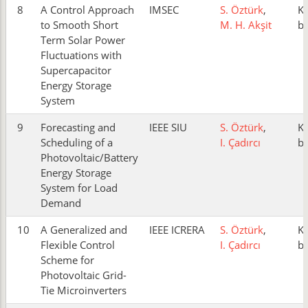
8
A Control Approach
IMSEC
S. Öztürk
,
K
to Smooth Short
M. H. Akşit
bi
Term Solar Power
Fluctuations with
Supercapacitor
Energy Storage
System
9
Forecasting and
IEEE SIU
S. Öztürk
,
K
Scheduling of a
I. Çadırcı
bi
Photovoltaic/Battery
Energy Storage
System for Load
Demand
10
A Generalized and
IEEE ICRERA
S. Öztürk
,
K
Flexible Control
I. Çadırcı
bi
Scheme for
Photovoltaic Grid-
Tie Microinverters