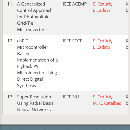
11
A Generalized
IEEE ACEMP
S. Öztürk
,
K
Control Approach
I. Çadırcı
bi
for Photovoltaic
Grid-Tie
Microinverters
12
dsPIC
IEEE ECCE
S. Öztürk
,
K
Microcontroller
I. Çadırcı
bi
Based
Implementation of a
Flyback PV
Microinverter Using
Direct Digital
Synthesis
13
Super Resolution
IEEE SIU
S. Öztürk
,
K
Using Radial Basis
M. C. Çatalbaş
bi
Neural Networks