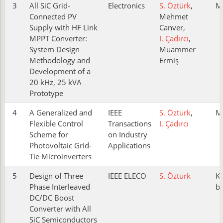
3
All SiC Grid-
Electronics
S. Öztürk
,
M
Connected PV
Mehmet
Supply with HF Link
Canver,
MPPT Converter:
I. Çadırcı
,
System Design
Muammer
Methodology and
Ermiş
Development of a
20 kHz, 25 kVA
Prototype
4
A Generalized and
IEEE
S. Öztürk
,
M
Flexible Control
Transactions
I. Çadırcı
Scheme for
on Industry
Photovoltaic Grid-
Applications
Tie Microinverters
5
Design of Three
IEEE ELECO
S. Öztürk
K
Phase Interleaved
bi
DC/DC Boost
Converter with All
SiC Semiconductors