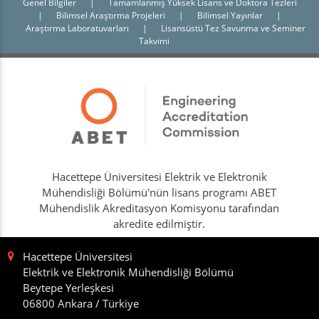
Genel Bilgiler
|
Tamamlanmış Yüksek Lisans ve Doktora Tezleri
|
Bilimsel Araştırma Projeleri
|
Bilimsel Yayınlar
|
Araştırma Laboratuvarları
|
Lisansüstü Tez Savunma ve Seminer
Takvimi
Hacettepe Üniversitesi Elektrik ve Elektronik
Mühendisliği Bölümü'nün lisans programı ABET
Mühendislik Akreditasyon Komisyonu tarafından
akredite edilmiştir.
Hacettepe Üniversitesi
Elektrik ve Elektronik Mühendisliği Bölümü
Beytepe Yerleşkesi
06800 Ankara / Türkiye