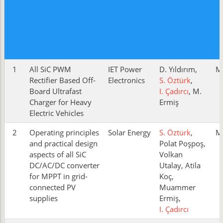
1
All SiC PWM
IET Power
D. Yıldırım,
M
Rectifier Based Off-
Electronics
S. Öztürk
,
Board Ultrafast
I. Çadırcı
, M.
Charger for Heavy
Ermiş
Electric Vehicles
2
Operating principles
Solar Energy
S. Öztürk
,
M
and practical design
Polat Poşpoş,
aspects of all SiC
Volkan
DC/AC/DC converter
Utalay, Atila
for MPPT in grid-
Koç,
connected PV
Muammer
supplies
Ermiş,
I. Çadırcı