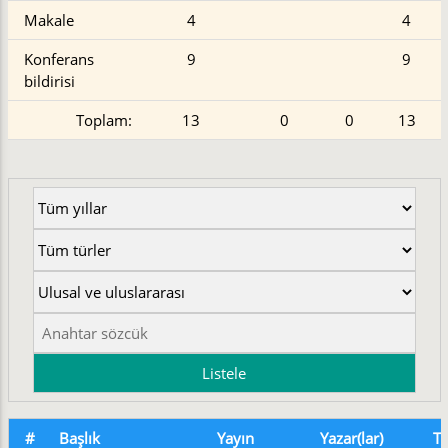
Makale
4
4
Konferans
9
9
bildirisi
Toplam:
13
0
0
13
#
Başlık
Yayın
Yazar(lar)
Tü