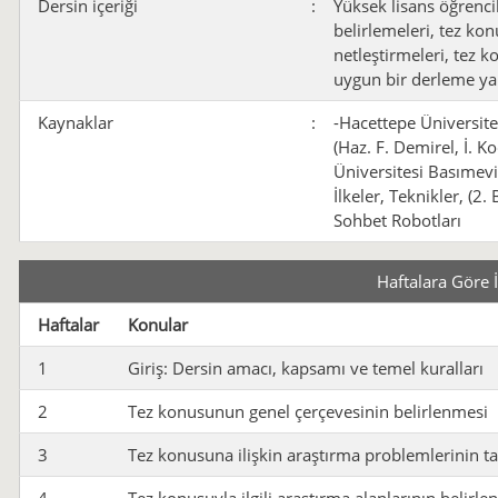
Dersin içeriği
:
Yüksek lisans öğrenci
belirlemeleri, tez ko
netleştirmeleri, tez ko
uygun bir derleme ya
Kaynaklar
:
-Hacettepe Üniversite
(Haz. F. Demirel, İ. K
Üniversitesi Basımevi
İlkeler, Teknikler, (
Sohbet Robotları
Haftalara Göre 
Haftalar
Konular
1
Giriş: Dersin amacı, kapsamı ve temel kuralları
2
Tez konusunun genel çerçevesinin belirlenmesi
3
Tez konusuna ilişkin araştırma problemlerinin 
4
Tez konusuyla ilgili araştırma alanlarının belirl