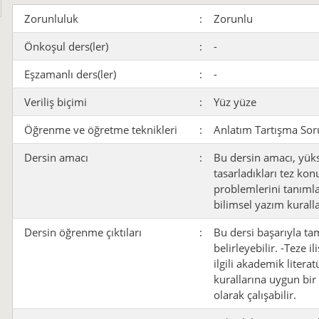
Zorunluluk
:
Zorunlu
Önkoşul ders(ler)
:
-
Eşzamanlı ders(ler)
:
-
Veriliş biçimi
:
Yüz yüze
Öğrenme ve öğretme teknikleri
:
Anlatım Tartışma Soru
Dersin amacı
:
Bu dersin amacı, yüks
tasarladıkları tez kon
problemlerini tanımlay
bilimsel yazım kuralla
Dersin öğrenme çıktıları
:
Bu dersi başarıyla ta
belirleyebilir. -Teze 
ilgili akademik litera
kurallarına uygun bir
olarak çalışabilir.