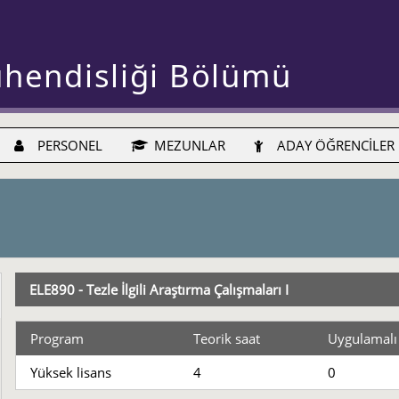
ühendisliği Bölümü
PERSONEL
MEZUNLAR
ADAY ÖĞRENCİLER
ELE890 - Tezle İlgili Araştırma Çalışmaları I
Program
Teorik saat
Uygulamalı
Yüksek lisans
4
0