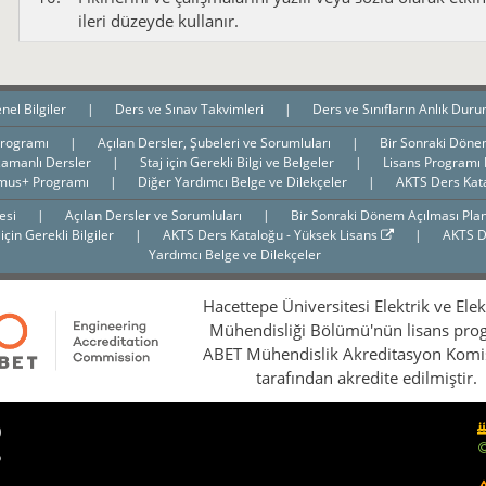
ileri düzeyde kullanır.
nel Bilgiler
|
Ders ve Sınav Takvimleri
|
Ders ve Sınıfların Anlık Dur
Programı
|
Açılan Dersler, Şubeleri ve Sorumluları
|
Bir Sonraki Döne
zamanlı Dersler
|
Staj için Gerekli Bilgi ve Belgeler
|
Lisans Programı
mus+ Programı
|
Diğer Yardımcı Belge ve Dilekçeler
|
AKTS Ders Kat
gesi
|
Açılan Dersler ve Sorumluları
|
Bir Sonraki Dönem Açılması Pla
 için Gerekli Bilgiler
|
AKTS Ders Kataloğu - Yüksek Lisans
|
AKTS D
Yardımcı Belge ve Dilekçeler
Hacettepe Üniversitesi Elektrik ve Ele
Mühendisliği Bölümü'nün lisans pro
ABET Mühendislik Akreditasyon Kom
tarafından akredite edilmiştir.
0
5