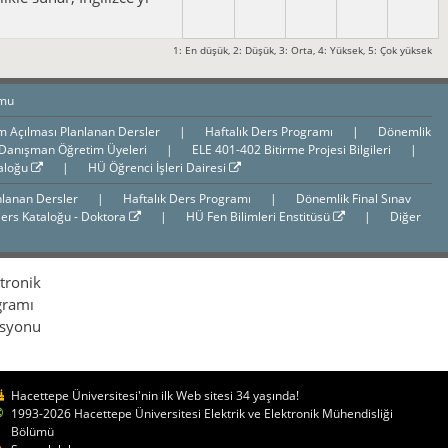
1: En düşük, 2: Düşük, 3: Orta, 4: Yüksek, 5: Çok yüksek
umu
m Açılması Planlanan Dersler
|
Haftalık Ders Programı
|
Dönemlik
 Danışman Öğretim Üyeleri
|
ELE 401-402 Bitirme Projesi Bilgileri
|
aloğu
|
HÜ Öğrenci İşleri Dairesi
nlanan Dersler
|
Haftalık Ders Programı
|
Dönemlik Final Sınav
ers Kataloğu - Doktora
|
HÜ Fen Bilimleri Enstitüsü
|
Diğer
ktronik
gramı
isyonu
Hacettepe Üniversitesi'nin ilk Web sitesi 34 yaşında!
1993-2026 Hacettepe Üniversitesi Elektrik ve Elektronik Mühendisliği
Bölümü