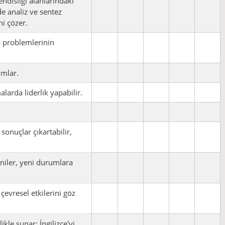
ndisliği alanlarındaki
de analiz ve sentez
i çözer.
k problemlerinin
umlar.
alarda liderlik yapabilir.
 sonuçlar çıkartabilir,
yeniler, yeni durumlara
evresel etkilerini göz
ikle sunar; İngilizce'yi