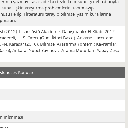
lerinin yazmayı tasarladıkları tezin konusunu genel hatlarıyla
nusuna ilişkin araştırma problemlerini tanımlayıp
nusu ile ilgili literatürü tarayıp bilimsel yazım kurallarına
pmaları.
si (2012). Lisansüstü Akademik Danışmanlık El Kitabı 2012,
ocadereli, H. S. Orer), (Gün. İkinci Baskı), Ankara: Hacettepe
. -N. Karasar (2016). Bilimsel Araştırma Yöntemi: Kavramlar,
2. Baskı), Ankara: Nobel Yayınevi. -Arama Motorları -Yapay Zeka
İşlenecek Konular
tanımlanması
enmesi