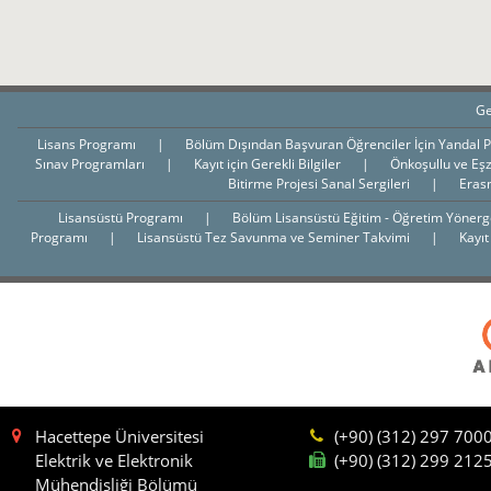
Ge
Lisans Programı
|
Bölüm Dışından Başvuran Öğrenciler İçin Yandal 
Sınav Programları
|
Kayıt için Gerekli Bilgiler
|
Önkoşullu ve Eş
Bitirme Projesi Sanal Sergileri
|
Eras
Lisansüstü Programı
|
Bölüm Lisansüstü Eğitim - Öğretim Yöner
Programı
|
Lisansüstü Tez Savunma ve Seminer Takvimi
|
Kayıt
Hacettepe Üniversitesi
(+90) (312) 297 700
Elektrik ve Elektronik
(+90) (312) 299 212
Mühendisliği Bölümü