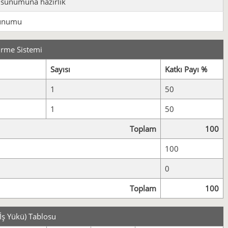
 sunumuna hazırlık
sunumu
irme Sistemi
Sayısı
Katkı Payı %
1
50
1
50
Toplam
100
100
0
Toplam
100
İş Yükü) Tablosu