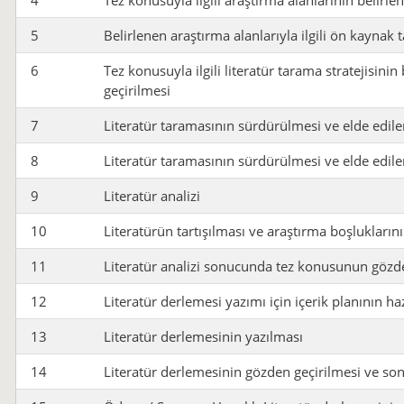
5
Belirlenen araştırma alanlarıyla ilgili ön kaynak
6
Tez konusuyla ilgili literatür tarama stratejisin
geçirilmesi
7
Literatür taramasının sürdürülmesi ve elde edile
8
Literatür taramasının sürdürülmesi ve elde edile
9
Literatür analizi
10
Literatürün tartışılması ve araştırma boşlukların
11
Literatür analizi sonucunda tez konusunun gözd
12
Literatür derlemesi yazımı için içerik planının h
13
Literatür derlemesinin yazılması
14
Literatür derlemesinin gözden geçirilmesi ve son