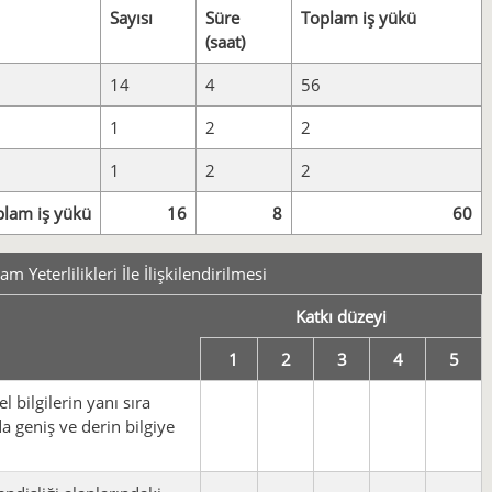
Sayısı
Süre
Toplam iş yükü
(saat)
14
4
56
1
2
2
1
2
2
plam iş yükü
16
8
60
 Yeterlilikleri İle İlişkilendirilmesi
Katkı düzeyi
1
2
3
4
5
l bilgilerin yanı sıra
da geniş ve derin bilgiye