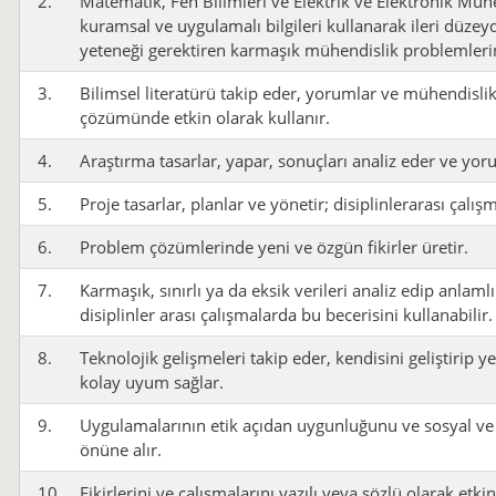
2.
Matematik, Fen Bilimleri ve Elektrik ve Elektronik Mühe
kuramsal ve uygulamalı bilgileri kullanarak ileri düzey
yeteneği gerektiren karmaşık mühendislik problemlerin
3.
Bilimsel literatürü takip eder, yorumlar ve mühendisli
çözümünde etkin olarak kullanır.
4.
Araştırma tasarlar, yapar, sonuçları analiz eder ve yor
5.
Proje tasarlar, planlar ve yönetir; disiplinlerarası çalışm
6.
Problem çözümlerinde yeni ve özgün fikirler üretir.
7.
Karmaşık, sınırlı ya da eksik verileri analiz edip anlamlı
disiplinler arası çalışmalarda bu becerisini kullanabilir.
8.
Teknolojik gelişmeleri takip eder, kendisini geliştirip 
kolay uyum sağlar.
9.
Uygulamalarının etik açıdan uygunluğunu ve sosyal ve ç
önüne alır.
10.
Fikirlerini ve çalışmalarını yazılı veya sözlü olarak etkinl