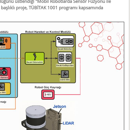
lüğünü üstlendiği "Mobil Robotlarda Sensör Füzyonu ile
" başlıklı proje, TÜBİTAK 1001 programı kapsamında