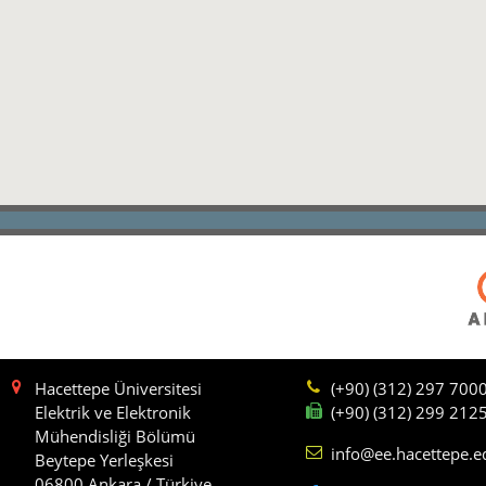
Hacettepe Üniversitesi
(+90) (312) 297 700
Elektrik ve Elektronik
(+90) (312) 299 212
Mühendisliği Bölümü
info@ee.hacettepe.e
Beytepe Yerleşkesi
06800 Ankara / Türkiye