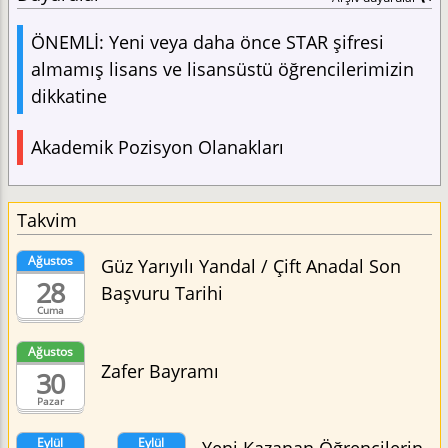
ÖNEMLİ: Yeni veya daha önce STAR şifresi
almamış lisans ve lisansüstü öğrencilerimizin
dikkatine
Akademik Pozisyon Olanakları
Takvim
Ağustos
Güz Yarıyılı Yandal / Çift Anadal Son
28
Başvuru Tarihi
Cuma
Ağustos
Zafer Bayramı
30
Pazar
Eylül
Eylül