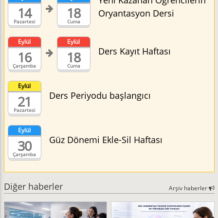
Yeni Kazanan Öğrencilerin
14
18
Oryantasyon Dersi
Pazartesi
Cuma
Eylül
Eylül
Ders Kayıt Haftası
16
18
Çarşamba
Cuma
Eylül
Ders Periyodu başlangıcı
21
Pazartesi
Eylül
Güz Dönemi Ekle-Sil Haftası
30
Çarşamba
Diğer haberler
Arşiv haberler