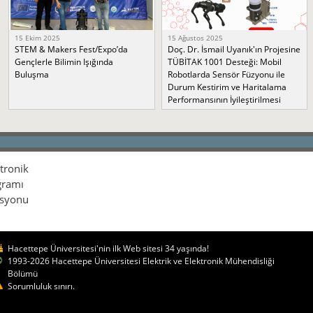
15 Ekim 2025
15 Ağustos 2025
STEM & Makers Fest/Expo’da
Doç. Dr. İsmail Uyanık'ın Projesine
Gençlerle Bilimin Işığında
TÜBİTAK 1001 Desteği: Mobil
Buluşma
Robotlarda Sensör Füzyonu ile
Durum Kestirim ve Haritalama
Performansının İyileştirilmesi
ktronik
gramı
isyonu
Hacettepe Üniversitesi'nin ilk Web sitesi 34 yaşında!
1993-2026 Hacettepe Üniversitesi Elektrik ve Elektronik Mühendisliği
Bölümü
Sorumluluk sınırı.