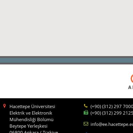
Hacettepe Üniversitesi
(+90) (312) 297 700
Elektrik ve Elektronik
(+90) (312) 299 212
Mühendisliği Bölümü
info@ee.hacettepe.e
Beytepe Yerleşkesi
06800 Ankara / Türkiye