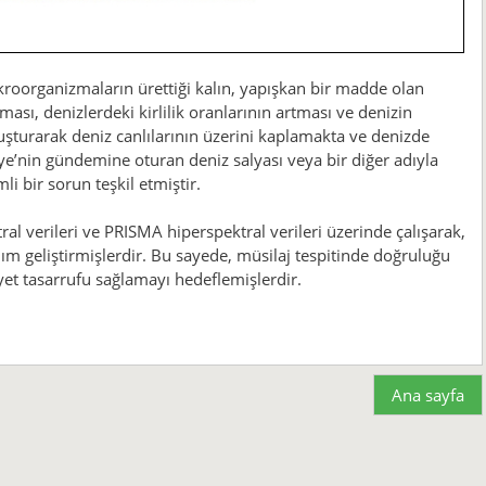
ikroorganizmaların ürettiği kalın, yapışkan bir madde olan
kması, denizlerdeki kirlilik oranlarının artması ve denizin
şturarak deniz canlılarının üzerini kaplamakta ve denizde
ye’nin gündemine oturan deniz salyası veya bir diğer adıyla
 bir sorun teşkil etmiştir.
ktral verileri ve PRISMA hiperspektral verileri üzerinde çalışarak,
ım geliştirmişlerdir. Bu sayede, müsilaj tespitinde doğruluğu
et tasarrufu sağlamayı hedeflemişlerdir.
Ana sayfa