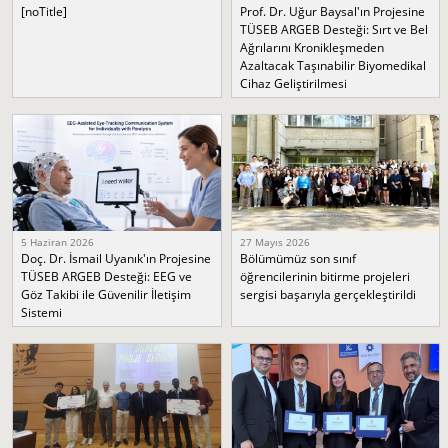
[noTitle]
Prof. Dr. Uğur Baysal'ın Projesine
TÜSEB ARGEB Desteği: Sırt ve Bel
Ağrılarını Kronikleşmeden
Azaltacak Taşınabilir Biyomedikal
Cihaz Geliştirilmesi
5 Haziran 2026
27 Mayıs 2026
Doç. Dr. İsmail Uyanık'ın Projesine
Bölümümüz son sınıf
TÜSEB ARGEB Desteği: EEG ve
öğrencilerinin bitirme projeleri
Göz Takibi ile Güvenilir İletişim
sergisi başarıyla gerçekleştirildi
Sistemi