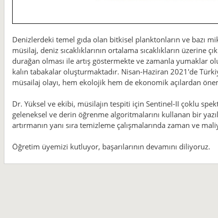
Denizlerdeki temel gıda olan bitkisel planktonların ve bazı m
müsilaj, deniz sıcaklıklarının ortalama sıcaklıkların üzerine çı
durağan olması ile artış göstermekte ve zamanla yumaklar olu
kalın tabakalar oluşturmaktadır. Nisan-Haziran 2021'de Türki
müsailaj olayı, hem ekolojik hem de ekonomik açılardan önemli
Dr. Yüksel ve ekibi, müsilajın tespiti için Sentinel-II çoklu spe
geleneksel ve derin öğrenme algoritmalarını kullanan bir yazıl
artırmanın yanı sıra temizleme çalışmalarında zaman ve maliy
Öğretim üyemizi kutluyor, başarılarının devamını diliyoruz.