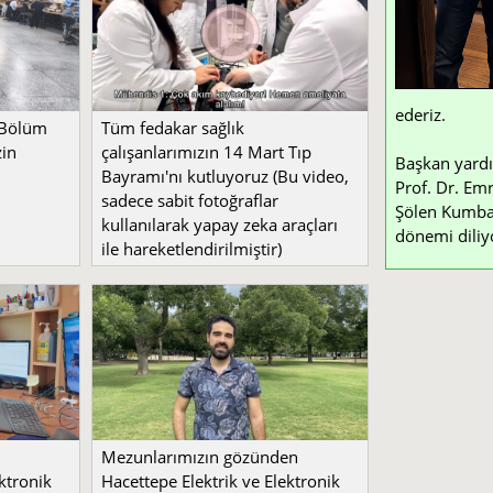
ederiz.
 Bölüm
Tüm fedakar sağlık
zin
çalışanlarımızın 14 Mart Tıp
Başkan yardı
Bayramı'nı kutluyoruz (Bu video,
Prof. Dr. Emr
sadece sabit fotoğraflar
Şölen Kumbay 
kullanılarak yapay zeka araçları
dönemi diliy
ile hareketlendirilmiştir)
Mezunlarımızın gözünden
ktronik
Hacettepe Elektrik ve Elektronik