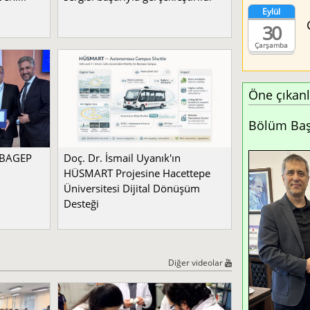
Eylül
30
Çarşamba
Öne çıkanl
Bölüm Başk
a BAGEP
Doç. Dr. İsmail Uyanık'ın
HÜSMART Projesine Hacettepe
Üniversitesi Dijital Dönüşüm
Desteği
Diğer videolar