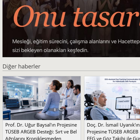
Diğer haberler
Prof. Dr. Uğur Baysal'ın Projesine
Doç. Dr. İsmail Uyanık'ın
TÜSEB ARGEB Desteği: Sırt ve Bel
Projesine TÜSEB ARGEB 
Ağrılarını Kronikleşmeden
EEG ve Göz Takibi ile Güv