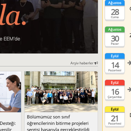
Ağustos
28
Cuma
Ağustos
30
Pazar
Eylül
14
Arşiv haberler
Pazartesi
Eylül
16
Çarşamba
Eylül
21
Bölümümüz son sınıf
Desteği:
öğrencilerinin bitirme projeleri
Pazartesi
enilir
sergisi başarıyla gerçekleştirildi