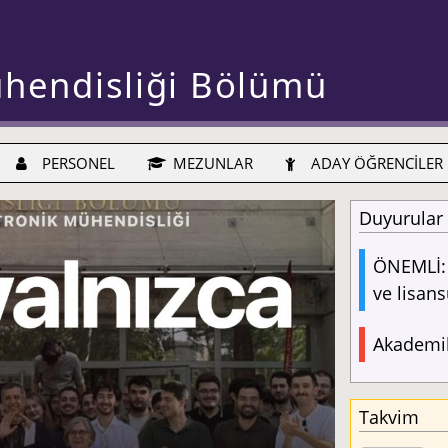
ühendisliği Bölümü
PERSONEL
MEZUNLAR
ADAY ÖĞRENCİLER
Duyurular
ÖNEMLİ: 
ve lisans
Akademik
Takvim