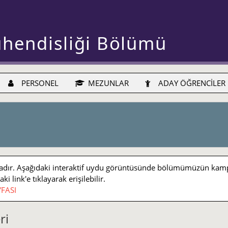
ühendisliği Bölümü
PERSONEL
MEZUNLAR
ADAY ÖĞRENCİLER
r. Aşağıdaki interaktif uydu görüntüsünde bölümümüzün kampüs iç
 link'e tıklayarak erişilebilir.
FASI
ri