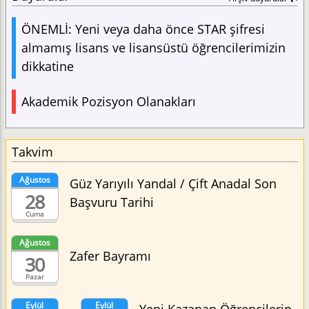
ÖNEMLİ: Yeni veya daha önce STAR şifresi
almamış lisans ve lisansüstü öğrencilerimizin
dikkatine
Akademik Pozisyon Olanakları
Takvim
Ağustos
Güz Yarıyılı Yandal / Çift Anadal Son
28
Başvuru Tarihi
Cuma
Ağustos
Zafer Bayramı
30
Pazar
Eylül
Eylül