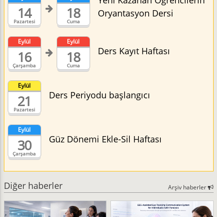
Yeni Kazanan Öğrencilerin
14
18
Oryantasyon Dersi
Pazartesi
Cuma
Eylül
Eylül
Ders Kayıt Haftası
16
18
Çarşamba
Cuma
Eylül
Ders Periyodu başlangıcı
21
Pazartesi
Eylül
Güz Dönemi Ekle-Sil Haftası
30
Çarşamba
Diğer haberler
Arşiv haberler