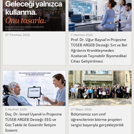
27 Temmuz 2026
7 Haziran 2026
Prof. Dr. Uğur Baysal'ın Projesine
TÜSEB ARGEB Desteği: Sırt ve Bel
Ağrılarını Kronikleşmeden
Azaltacak Taşınabilir Biyomedikal
Cihaz Geliştirilmesi
5 Haziran 2026
27 Mayıs 2026
Doç. Dr. İsmail Uyanık'ın Projesine
Bölümümüz son sınıf
TÜSEB ARGEB Desteği: EEG ve
öğrencilerinin bitirme projeleri
Göz Takibi ile Güvenilir İletişim
sergisi başarıyla gerçekleştirildi
Sistemi