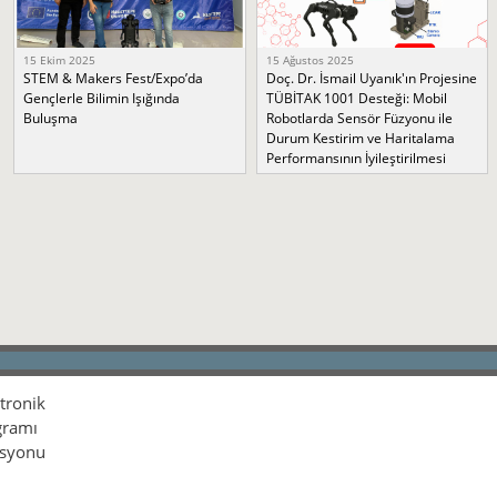
15 Ekim 2025
15 Ağustos 2025
STEM & Makers Fest/Expo’da
Doç. Dr. İsmail Uyanık'ın Projesine
Gençlerle Bilimin Işığında
TÜBİTAK 1001 Desteği: Mobil
Buluşma
Robotlarda Sensör Füzyonu ile
Durum Kestirim ve Haritalama
Performansının İyileştirilmesi
ktronik
gramı
isyonu