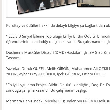
Kurultay ve ödüller hakkında detaylı bilgiye şu bağlantıdan ula
"IEEE SİU Sinyal İşleme Topluluğu En İyi Bildiri Ödülü" birincil
öğrencilerinin hazırladığı çalışma kazandı. Bu çalışmanın başlı
Duchenne Musküler Distrofi (DMD) Hastaları için EMG Sürümlü
Tasarımı
Yazarlar: Doruk GÜZEL, Melih GİRGİN, Muhammed Ali ÖZKILIÇ
YILDIZ, Ayber Eray ALGÜNER, İpek GÜRBÜZ, Özlem ÜLGER
"En İyi Uygulama Projesi Bildiri Ödülü" ikinciliğini, Doç. Dr
sunduğu çalışma kazandı. Bu çalışmanın başlığı:
Marmara Denizi'ndeki Müsilaj Oluşumlarının PRISMA Uydusu