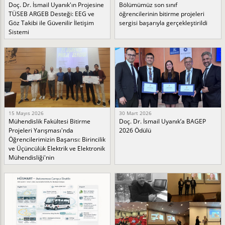
Doç. Dr. İsmail Uyanık'ın Projesine
Bölümümüz son sınıf
TÜSEB ARGEB Desteği: EEG ve
öğrencilerinin bitirme projeleri
Göz Takibi ile Güvenilir İletişim
sergisi başarıyla gerçekleştirildi
Sistemi
15 Mayıs 2026
30 Mart 2026
Mühendislik Fakültesi Bitirme
Doç. Dr. İsmail Uyanık’a BAGEP
Projeleri Yarışması'nda
2026 Ödülü
Öğrencilerimizin Başarısı: Birincilik
ve Üçüncülük Elektrik ve Elektronik
Mühendisliği'nin