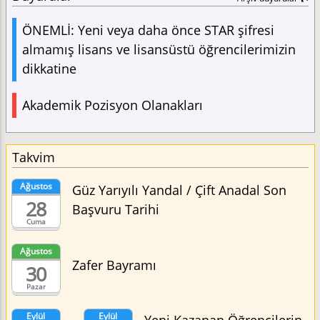
ÖNEMLİ: Yeni veya daha önce STAR şifresi
almamış lisans ve lisansüstü öğrencilerimizin
dikkatine
Akademik Pozisyon Olanakları
Takvim
Ağustos
Güz Yarıyılı Yandal / Çift Anadal Son
28
Başvuru Tarihi
Cuma
Ağustos
Zafer Bayramı
30
Pazar
Eylül
Eylül