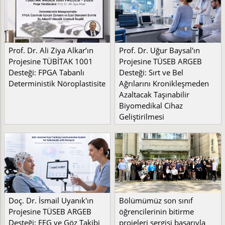
Prof. Dr. Ali Ziya Alkar’ın
Prof. Dr. Uğur Baysal'ın
Projesine TÜBİTAK 1001
Projesine TÜSEB ARGEB
Desteği: FPGA Tabanlı
Desteği: Sırt ve Bel
Deterministik Nöroplastisite
Ağrılarını Kronikleşmeden
Azaltacak Taşınabilir
Biyomedikal Cihaz
Geliştirilmesi
Doç. Dr. İsmail Uyanık'ın
Bölümümüz son sınıf
Projesine TÜSEB ARGEB
öğrencilerinin bitirme
Desteği: EEG ve Göz Takibi
projeleri sergisi başarıyla