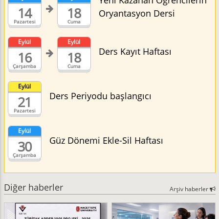
Yeni Kazanan Öğrencilerin
14
18
Oryantasyon Dersi
Pazartesi
Cuma
Eylül
Eylül
Ders Kayıt Haftası
16
18
Çarşamba
Cuma
Eylül
Ders Periyodu başlangıcı
21
Pazartesi
Eylül
Güz Dönemi Ekle-Sil Haftası
30
Çarşamba
Diğer haberler
Arşiv haberler