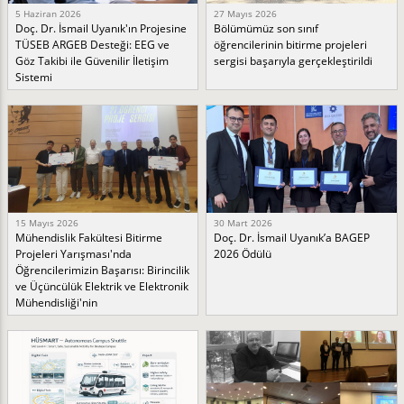
5 Haziran 2026
27 Mayıs 2026
Doç. Dr. İsmail Uyanık'ın Projesine
Bölümümüz son sınıf
TÜSEB ARGEB Desteği: EEG ve
öğrencilerinin bitirme projeleri
Göz Takibi ile Güvenilir İletişim
sergisi başarıyla gerçekleştirildi
Sistemi
15 Mayıs 2026
30 Mart 2026
Mühendislik Fakültesi Bitirme
Doç. Dr. İsmail Uyanık’a BAGEP
Projeleri Yarışması'nda
2026 Ödülü
Öğrencilerimizin Başarısı: Birincilik
ve Üçüncülük Elektrik ve Elektronik
Mühendisliği'nin