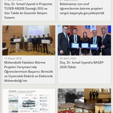
Doç. Dr. İsmail Uyanık'ın Projesine
Bölümümüz son sınıf
TÜSEB ARGEB Desteği: EEG ve
öğrencilerinin bitirme projeleri
Göz Takibi ile Güvenilir İletişim
sergisi başarıyla gerçekleştirildi
Sistemi
15 Mayıs 2026
30 Mart 2026
Mühendislik Fakültesi Bitirme
Doç. Dr. İsmail Uyanık’a BAGEP
Projeleri Yarışması'nda
2026 Ödülü
Öğrencilerimizin Başarısı: Birincilik
ve Üçüncülük Elektrik ve Elektronik
Mühendisliği'nin