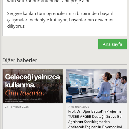
with soft robotic antennae" adlı proje aldı.
Sergiye katılan tüm öğrencilerimizi birbirinden başarılı
çalışmaları nedeniyle kutluyor, başarılarının devamını
diliyoruz.
Ana sayfa
Diğer haberler
27 Temmuz 2026
7 Haziran 2026
Prof. Dr. Uğur Baysal'ın Projesine
TÜSEB ARGEB Desteği: Sırt ve Bel
Ağrılarını Kronikleşmeden
Azaltacak Taşınabilir Biyomedikal