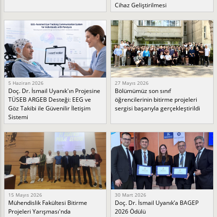
Cihaz Geliştirilmesi
5 Haziran 2026
27 Mayıs 2026
Doç. Dr. İsmail Uyanık'ın Projesine
Bölümümüz son sınıf
TÜSEB ARGEB Desteği: EEG ve
öğrencilerinin bitirme projeleri
Göz Takibi ile Güvenilir İletişim
sergisi başarıyla gerçekleştirildi
Sistemi
15 Mayıs 2026
30 Mart 2026
Mühendislik Fakültesi Bitirme
Doç. Dr. İsmail Uyanık’a BAGEP
Projeleri Yarışması'nda
2026 Ödülü