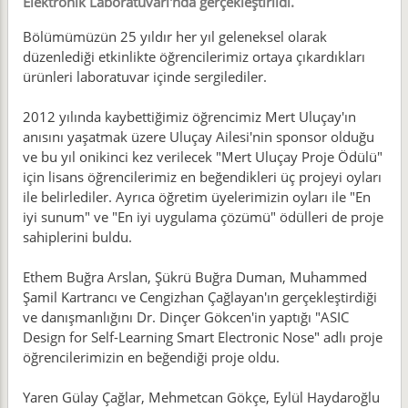
Elektronik Laboratuvarı'nda gerçekleştirildi.
Bölümümüzün 25 yıldır her yıl geleneksel olarak
düzenlediği etkinlikte öğrencilerimiz ortaya çıkardıkları
ürünleri laboratuvar içinde sergilediler.
2012 yılında kaybettiğimiz öğrencimiz Mert Uluçay'ın
anısını yaşatmak üzere Uluçay Ailesi'nin sponsor olduğu
ve bu yıl onikinci kez verilecek "Mert Uluçay Proje Ödülü"
için lisans öğrencilerimiz en beğendikleri üç projeyi oyları
ile belirlediler. Ayrıca öğretim üyelerimizin oyları ile "En
iyi sunum" ve "En iyi uygulama çözümü" ödülleri de proje
sahiplerini buldu.
Ethem Buğra Arslan, Şükrü Buğra Duman, Muhammed
Şamil Kartrancı ve Cengizhan Çağlayan'ın gerçekleştirdiği
ve danışmanlığını Dr. Dinçer Gökcen'in yaptığı "ASIC
Design for Self-Learning Smart Electronic Nose" adlı proje
öğrencilerimizin en beğendiği proje oldu.
Yaren Gülay Çağlar, Mehmetcan Gökçe, Eylül Haydaroğlu