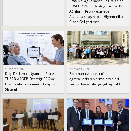
Prof. Dr. Uğur Baysal'ın Projesine
TÜSEB ARGEB Desteği: Sırt ve Bel
Ağrılarını Kronikleşmeden
Azaltacak Taşınabilir Biyomedikal
Cihaz Geliştirilmesi
5 Haziran 2026
27 Mayıs 2026
Doç. Dr. İsmail Uyanık'ın Projesine
Bölümümüz son sınıf
TÜSEB ARGEB Desteği: EEG ve
öğrencilerinin bitirme projeleri
Göz Takibi ile Güvenilir İletişim
sergisi başarıyla gerçekleştirildi
Sistemi