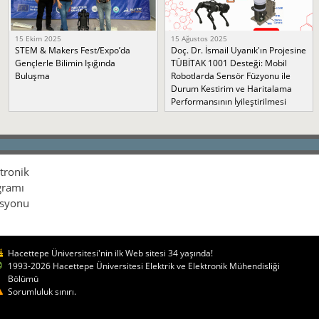
15 Ekim 2025
15 Ağustos 2025
STEM & Makers Fest/Expo’da
Doç. Dr. İsmail Uyanık'ın Projesine
Gençlerle Bilimin Işığında
TÜBİTAK 1001 Desteği: Mobil
Buluşma
Robotlarda Sensör Füzyonu ile
Durum Kestirim ve Haritalama
Performansının İyileştirilmesi
ktronik
gramı
isyonu
Hacettepe Üniversitesi'nin ilk Web sitesi 34 yaşında!
1993-2026 Hacettepe Üniversitesi Elektrik ve Elektronik Mühendisliği
Bölümü
Sorumluluk sınırı.