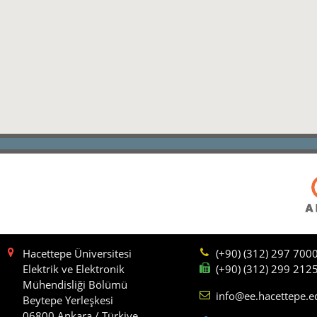
Hacettepe Üniversitesi
(+90) (312) 297 700
Elektrik ve Elektronik
(+90) (312) 299 212
Mühendisliği Bölümü
info@ee.hacettepe.e
Beytepe Yerleşkesi
06800 Ankara / Türkiye