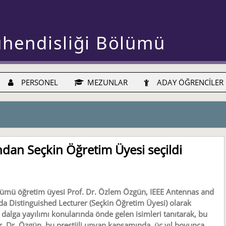
ühendisliği Bölümü
PERSONEL
MEZUNLAR
ADAY ÖĞRENCİLER
ndan Seçkin Öğretim Üyesi seçildi
ölümü öğretim üyesi Prof. Dr. Özlem Özgün, IEEE Antennas and
da Distinguished Lecturer (Seçkin Öğretim Üyesi) olarak
 dalga yayılımı konularında önde gelen isimleri tanıtarak, bu
yor. Dr. Özgün, bu prestijli unvan kapsamında, üç yıl boyunca