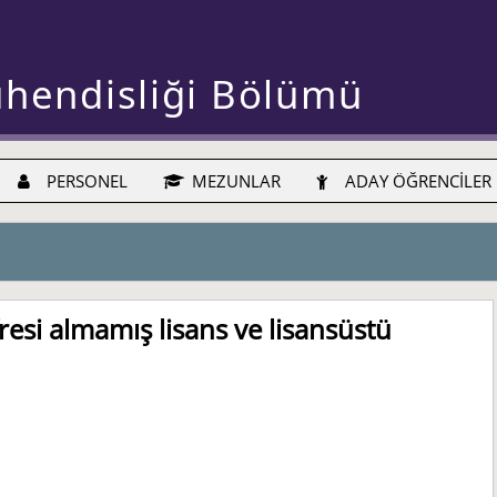
ühendisliği Bölümü
PERSONEL
MEZUNLAR
ADAY ÖĞRENCİLER
esi almamış lisans ve lisansüstü