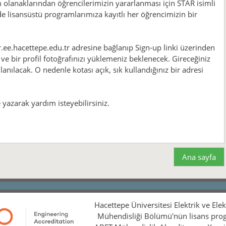
olanaklarından öğrencilerimizin yararlanması için STAR isimli
e lisansüstü programlarımıza kayıtlı her öğrencimizin bir
r.ee.hacettepe.edu.tr adresine bağlanıp Sign-up linki üzerinden
 ve bir profil fotoğrafınızı yüklemeniz beklenecek. Gireceğiniz
nılacak. O nedenle kotası açık, sık kullandığınız bir adresi
yazarak yardım isteyebilirsiniz.
Ana sayfa
Hacettepe Üniversitesi Elektrik ve Ele
Mühendisliği Bölümü'nün lisans pro