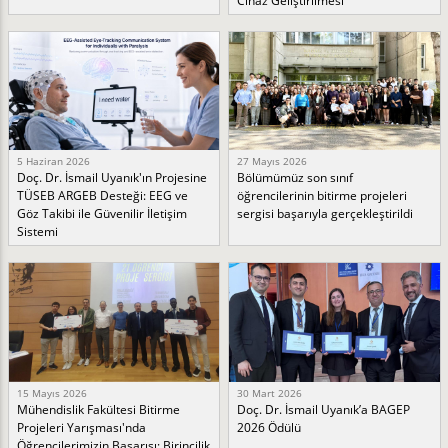
Cihaz Geliştirilmesi
5 Haziran 2026
27 Mayıs 2026
Doç. Dr. İsmail Uyanık'ın Projesine
Bölümümüz son sınıf
TÜSEB ARGEB Desteği: EEG ve
öğrencilerinin bitirme projeleri
Göz Takibi ile Güvenilir İletişim
sergisi başarıyla gerçekleştirildi
Sistemi
15 Mayıs 2026
30 Mart 2026
Mühendislik Fakültesi Bitirme
Doç. Dr. İsmail Uyanık’a BAGEP
Projeleri Yarışması'nda
2026 Ödülü
Öğrencilerimizin Başarısı: Birincilik