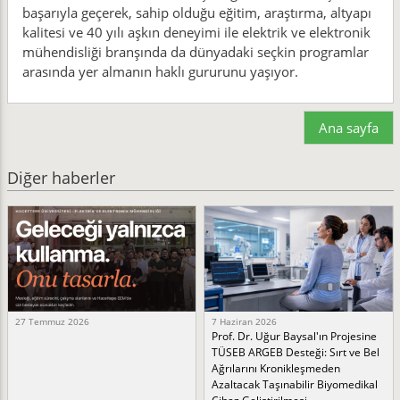
başarıyla geçerek, sahip olduğu eğitim, araştırma, altyapı
kalitesi ve 40 yılı aşkın deneyimi ile elektrik ve elektronik
mühendisliği branşında da dünyadaki seçkin programlar
arasında yer almanın haklı gururunu yaşıyor.
Ana sayfa
Diğer haberler
27 Temmuz 2026
7 Haziran 2026
Prof. Dr. Uğur Baysal'ın Projesine
TÜSEB ARGEB Desteği: Sırt ve Bel
Ağrılarını Kronikleşmeden
Azaltacak Taşınabilir Biyomedikal