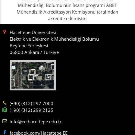
Mühendisliği Bölümü'nün lisans programı ABET
Mühendislik Akreditasyon Komisyonu tarafından
akredite edilmiştir.
Hacettepe Üniversitesi
Elektrik ve Elektronik Mühendisliği Bölümü
Beytepe Yerleşkesi
06800 Ankara / Türkiye
(+90) (312) 297 7000
(+90) (312) 299 2125
info@ee.hacettepe.edu.tr
facebook.com/Hacettepe.EE