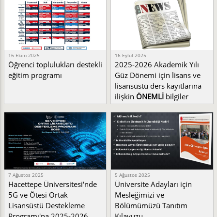
16 Ekim 2025
16 Eylül 2025
Öğrenci toplulukları destekli
2025-2026 Akademik Yılı
eğitim programı
Güz Dönemi için lisans ve
lisansüstü ders kayıtlarına
ilişkin
ÖNEMLİ
bilgiler
7 Ağustos 2025
5 Ağustos 2025
Hacettepe Üniversitesi'nde
Üniversite Adayları için
5G ve Ötesi Ortak
Mesleğimizi ve
Lisansüstü Destekleme
Bölümümüzü Tanıtım
Programı'na 2025-2026
Kılavuzu