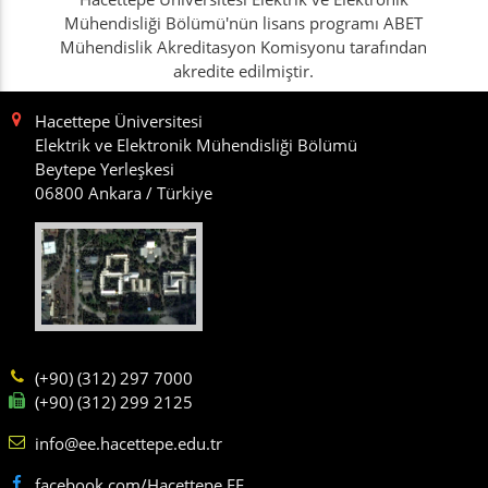
Mühendisliği Bölümü'nün lisans programı ABET
Mühendislik Akreditasyon Komisyonu tarafından
akredite edilmiştir.
Hacettepe Üniversitesi
Elektrik ve Elektronik Mühendisliği Bölümü
Beytepe Yerleşkesi
06800 Ankara / Türkiye
(+90) (312) 297 7000
(+90) (312) 299 2125
info@ee.hacettepe.edu.tr
facebook.com/Hacettepe.EE