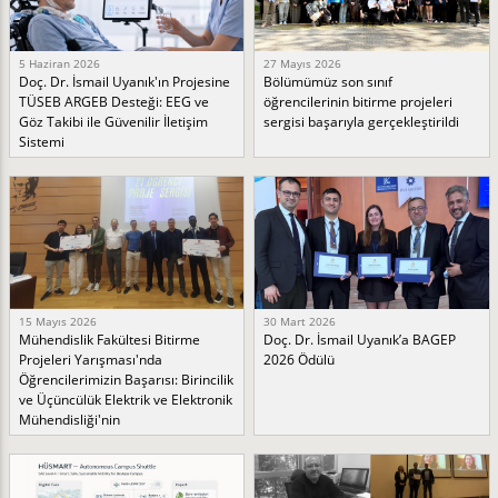
5 Haziran 2026
27 Mayıs 2026
Doç. Dr. İsmail Uyanık'ın Projesine
Bölümümüz son sınıf
TÜSEB ARGEB Desteği: EEG ve
öğrencilerinin bitirme projeleri
Göz Takibi ile Güvenilir İletişim
sergisi başarıyla gerçekleştirildi
Sistemi
15 Mayıs 2026
30 Mart 2026
Mühendislik Fakültesi Bitirme
Doç. Dr. İsmail Uyanık’a BAGEP
Projeleri Yarışması'nda
2026 Ödülü
Öğrencilerimizin Başarısı: Birincilik
ve Üçüncülük Elektrik ve Elektronik
Mühendisliği'nin