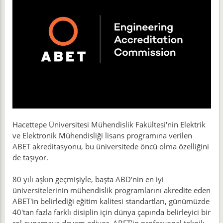
Hacettepe Üniversitesi Mühendislik Fakültesi'nin Elektrik
ve Elektronik Mühendisliği lisans programına verilen
ABET akreditasyonu, bu üniversitede öncü olma özelliğini
de taşıyor.
80 yılı aşkın geçmişiyle, başta ABD'nin en iyi
üniversitelerinin mühendislik programlarını akredite eden
ABET'in belirlediği eğitim kalitesi standartları, günümüzde
40'tan fazla farklı disiplin için dünya çapında belirleyici bir