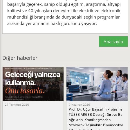
başarıyla geçerek, sahip olduğu eğitim, araştırma, altyapı
kalitesi ve 40 yılı aşkın deneyimi ile elektrik ve elektronik
mühendisliği branşında da dünyadaki seçkin programlar
arasında yer almanın haklı gururunu yaşıyor.
Ana sayfa
Diğer haberler
27 Temmuz 2026
7 Haziran 2026
Prof. Dr. Uğur Baysal'ın Projesine
TÜSEB ARGEB Desteği: Sırt ve Bel
Ağrılarını Kronikleşmeden
Azaltacak Taşınabilir Biyomedikal