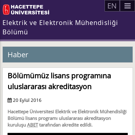
EN
Elektrik ve Elektronik Mühendisliği
Bölümü
Haber
Bölümümüz lisans programına
uluslararası akreditasyon
20 Eylül 2016
Hacettepe Üniversitesi Elektrik ve Elektronik Mühendisliği
Bölümü lisans programı uluslararası akreditasyon
kuruluşu
ABET
tarafından akredite edildi.