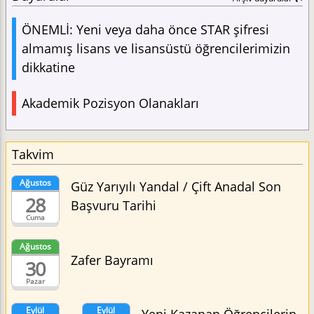
ÖNEMLİ: Yeni veya daha önce STAR şifresi
almamış lisans ve lisansüstü öğrencilerimizin
dikkatine
Akademik Pozisyon Olanakları
Takvim
Ağustos
Güz Yarıyılı Yandal / Çift Anadal Son
28
Başvuru Tarihi
Cuma
Ağustos
Zafer Bayramı
30
Pazar
Eylül
Eylül