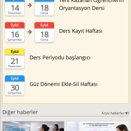
Yeni Kazanan Öğrencilerin
14
18
Oryantasyon Dersi
Pazartesi
Cuma
Eylül
Eylül
Ders Kayıt Haftası
16
18
Çarşamba
Cuma
Eylül
Ders Periyodu başlangıcı
21
Pazartesi
Eylül
Güz Dönemi Ekle-Sil Haftası
30
Çarşamba
Diğer haberler
Arşiv haberler