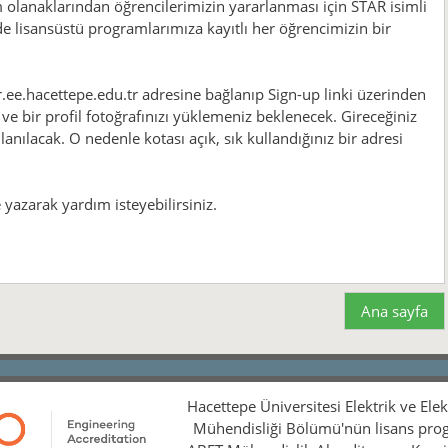
olanaklarından öğrencilerimizin yararlanması için STAR isimli
e lisansüstü programlarımıza kayıtlı her öğrencimizin bir
r.ee.hacettepe.edu.tr adresine bağlanıp Sign-up linki üzerinden
 ve bir profil fotoğrafınızı yüklemeniz beklenecek. Gireceğiniz
nılacak. O nedenle kotası açık, sık kullandığınız bir adresi
yazarak yardım isteyebilirsiniz.
Ana sayfa
Hacettepe Üniversitesi Elektrik ve Ele
Mühendisliği Bölümü'nün lisans pro