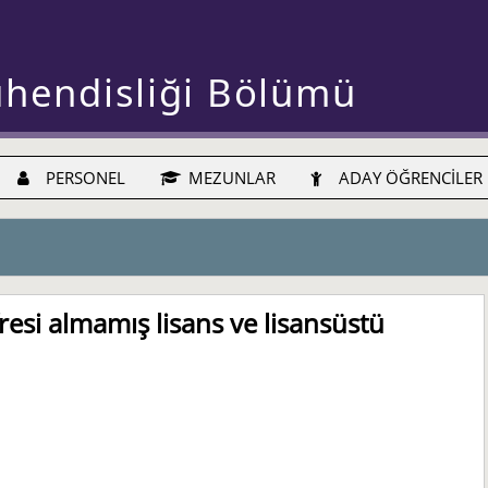
ühendisliği Bölümü
PERSONEL
MEZUNLAR
ADAY ÖĞRENCİLER
esi almamış lisans ve lisansüstü