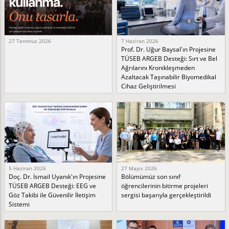
27 Temmuz 2026
7 Haziran 2026
Prof. Dr. Uğur Baysal'ın Projesine
TÜSEB ARGEB Desteği: Sırt ve Bel
Ağrılarını Kronikleşmeden
Azaltacak Taşınabilir Biyomedikal
Cihaz Geliştirilmesi
5 Haziran 2026
27 Mayıs 2026
Doç. Dr. İsmail Uyanık'ın Projesine
Bölümümüz son sınıf
TÜSEB ARGEB Desteği: EEG ve
öğrencilerinin bitirme projeleri
Göz Takibi ile Güvenilir İletişim
sergisi başarıyla gerçekleştirildi
Sistemi