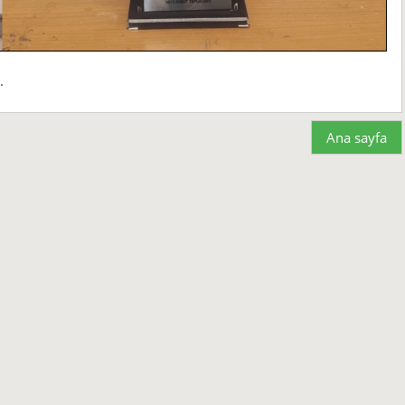
.
Ana sayfa