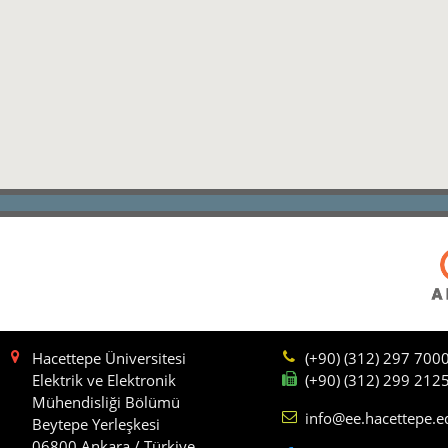
Hacettepe Üniversitesi
(+90) (312) 297 700
Elektrik ve Elektronik
(+90) (312) 299 212
Mühendisliği Bölümü
info@ee.hacettepe.e
Beytepe Yerleşkesi
06800 Ankara / Türkiye