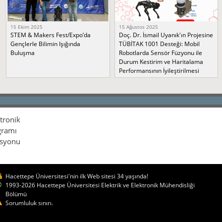
15 Ekim 2025
15 Ağustos 2025
STEM & Makers Fest/Expo’da
Doç. Dr. İsmail Uyanık'ın Projesine
Gençlerle Bilimin Işığında
TÜBİTAK 1001 Desteği: Mobil
Buluşma
Robotlarda Sensör Füzyonu ile
Durum Kestirim ve Haritalama
Performansının İyileştirilmesi
ktronik
gramı
isyonu
Hacettepe Üniversitesi'nin ilk Web sitesi 34 yaşında!
1993-2026 Hacettepe Üniversitesi Elektrik ve Elektronik Mühendisliği
Bölümü
Sorumluluk sınırı.