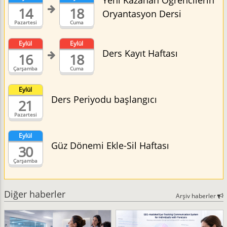
Yeni Kazanan Öğrencilerin
14
18
Oryantasyon Dersi
Pazartesi
Cuma
Eylül
Eylül
Ders Kayıt Haftası
16
18
Çarşamba
Cuma
Eylül
Ders Periyodu başlangıcı
21
Pazartesi
Eylül
Güz Dönemi Ekle-Sil Haftası
30
Çarşamba
Diğer haberler
Arşiv haberler