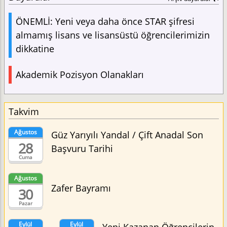
ÖNEMLİ: Yeni veya daha önce STAR şifresi
almamış lisans ve lisansüstü öğrencilerimizin
dikkatine
Akademik Pozisyon Olanakları
Takvim
Ağustos
Güz Yarıyılı Yandal / Çift Anadal Son
28
Başvuru Tarihi
Cuma
Ağustos
Zafer Bayramı
30
Pazar
Eylül
Eylül